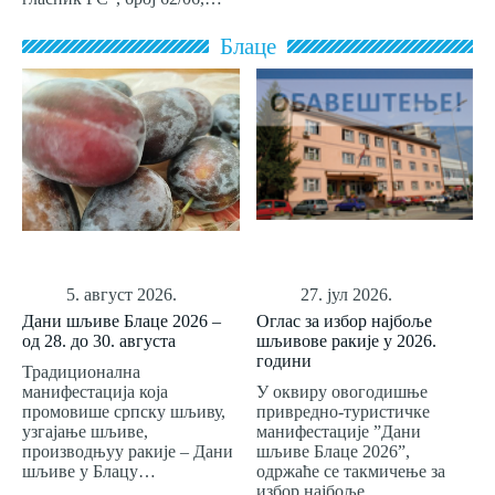
Блаце
5. август 2026.
27. јул 2026.
Дани шљиве Блаце 2026 –
Оглас за избор најбоље
од 28. до 30. августа
шљивове ракије у 2026.
години
Традиционална
манифестација која
У оквиру овогодишње
промовише српску шљиву,
привредно-туристичке
узгајање шљиве,
манифестације ”Дани
производњуу ракије – Дани
шљиве Блаце 2026”,
шљиве у Блацу…
одржаће се такмичење за
избор најбоље…