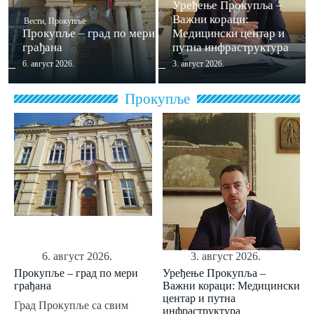
Уређење Прокупља –
Важни кораци:
Вести
,
Прокупље
Прокупље – град по мери
Медицински центар и
грађана
путна инфраструктура
6. август 2026.
3. август 2026.
Прокупље
6. август 2026.
3. август 2026.
Прокупље – град по мери
Уређење Прокупља –
грађана
Важни кораци: Медицински
центар и путна
Град Прокупље са свим
инфраструктура