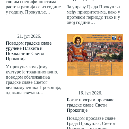
својим специфичностима
расте и развија се из године
За управу Града Прокупља
у годину. Прокупље…
међу приоритетима, како у
протеком периоду, тако и у
овој години…
21. јул 2026.
Поводом градске славе
уручене Плакета и
Похвалнице Светог
Прокопија
У прокупачком Дому
културе је традиционално,
поводом обележавања
градске славе Светог
великомученика Прокопија,
одржана свечана…
16. јул 2026.
Богат програм прославе
градске славе Свети
Прокопије
Поводом прославе славе
Града Прокупља, Светог
Прокопија, у оквиру