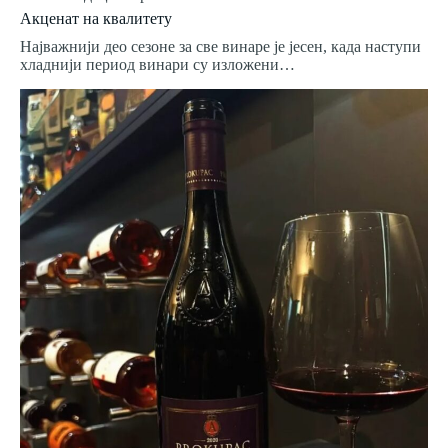
Акценат на квалитету
Најважнији део сезоне за све винаре је јесен, када наступи
хладнији период винари су изложени…