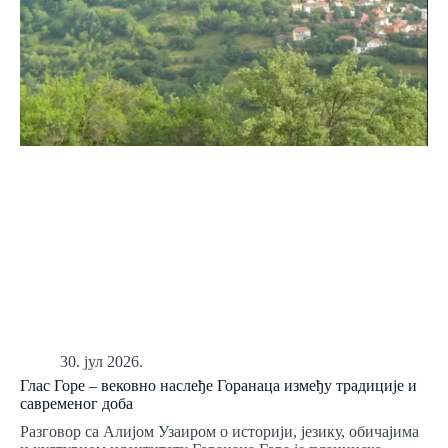
30. јул 2026.
Глас Горе – вековно наслеђе Горанаца између традиције и
савременог доба
Разговор са Алијом Узаиром о историји, језику, обичајима