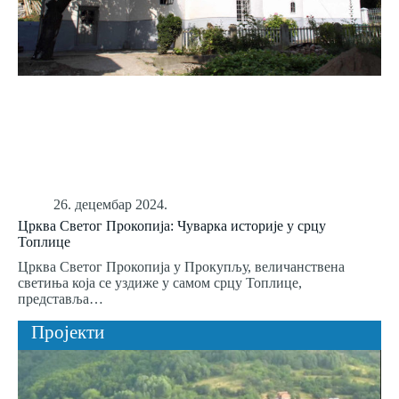
26. децембар 2024.
Црква Светог Прокопија: Чуварка историје у срцу
Топлице
Црква Светог Прокопија у Прокупљу, величанствена
светиња која се уздиже у самом срцу Топлице,
представља…
Пројекти