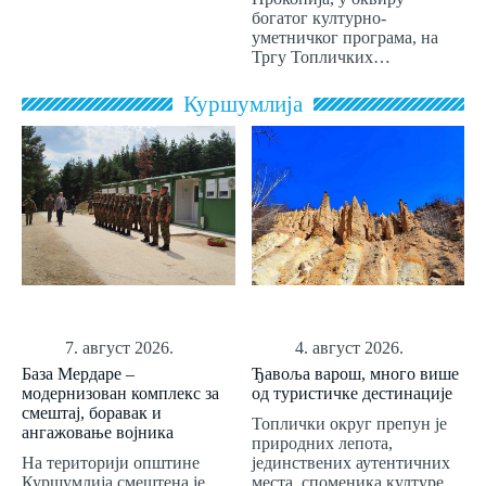
богатог културно-
уметничког програма, на
Тргу Топличких…
Куршумлија
7. август 2026.
4. август 2026.
База Мердаре –
Ђавоља варош, много више
модернизован комплекс за
од туристичке дестинације
смештај, боравак и
Топлички округ препун је
ангажовање војника
природних лепота,
На територији општине
јединствених аутентичних
Куршумлија смештена је
места, споменика културе,