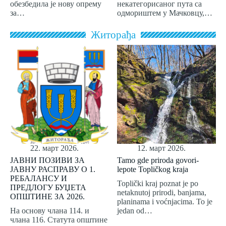
обезбедила је нову опрему
некатегорисаног пута са
за…
одмориштем у Мачковцу,…
Житорађа
22. март 2026.
12. март 2026.
ЈАВНИ ПОЗИВИ ЗА
Tamo gde priroda govori-
ЈАВНУ РАСПРАВУ О 1.
lepote Topličkog kraja
РЕБАЛАНСУ И
Toplički kraj poznat je po
ПРЕДЛОГУ БУЏЕТА
netaknutoj prirodi, banjama,
ОПШТИНЕ ЗА 2026.
planinama i voćnjacima. To je
На основу члана 114. и
jedan od…
члана 116. Статута општине