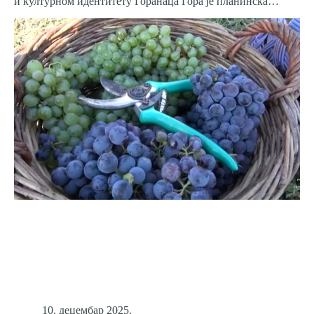
и културном идентитету Горанаца Гора је планинска…
10. децембар 2025.