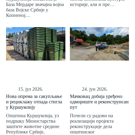
База Мердаре значајна војна
историје, али и пре…
база Војске Србије у
Копненој…
15. јул 2026.
24. јун 2026.
Нова опрема за сакупљање
Мачковац добија уређено
и рециклажу отпада стигла
одмориште и реконструисан
у Куршумлију
пут
Општина Куршумлија, уз
Почели су радови на
подршку Министарства
реализацији пројекта
заштите животне средине
реконструкције дела
Републике Србије,
општинског