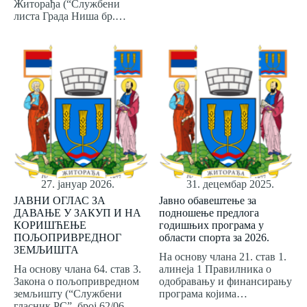
Житорађа (“Службени
листа Града Ниша бр.…
27. јануар 2026.
31. децембар 2025.
ЈАВНИ ОГЛАС ЗА
Јавно обавештење за
ДАВАЊЕ У ЗАКУП И НА
подношење предлога
КОРИШЋЕЊЕ
годишњих програма у
ПОЉОПРИВРЕДНОГ
области спорта за 2026.
ЗЕМЉИШТА
На основу члана 21. став 1.
На основу члана 64. став 3.
алинеја 1 Правилника о
Закона о пољопривредном
одобравању и финансирању
земљишту (“Службени
програма којима…
гласник РС”, број 62/06,…