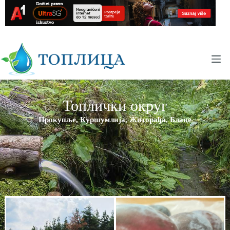
Топлички округ
Прокупље, Куршумлија, Житорађа, Блаце