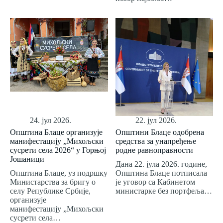
24. јул 2026.
22. јул 2026.
Општина Блаце организује
Општини Блаце одобрена
манифестацију „Михољски
средства за унапређење
сусрети села 2026“ у Горњој
родне равноправности
Јошаници
Дана 22. јула 2026. године,
Општина Блаце, уз подршку
Општина Блаце потписала
Министарства за бригу о
је уговор са Кабинетом
селу Републике Србије,
министарке без портфеља…
организује
манифестацију „Михољски
сусрети села…