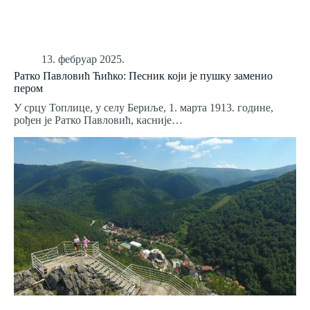
13. фебруар 2025.
Ратко Павловић Ћићко: Песник који је пушку заменио
пером
У срцу Топлице, у селу Бериље, 1. марта 1913. године,
рођен је Ратко Павловић, касније…