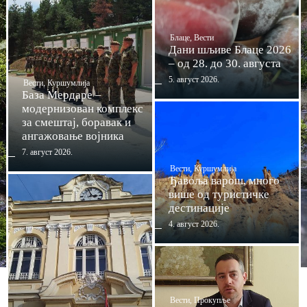
Блаце
,
Вести
Дани шљиве Блаце 2026
– од 28. до 30. августа
5. август 2026.
Вести
,
Куршумлија
База Мердаре –
модернизован комплекс
за смештај, боравак и
ангажовање војника
7. август 2026.
Вести
,
Куршумлија
Ђавоља варош, много
више од туристичке
дестинације
4. август 2026.
Вести
,
Прокупље