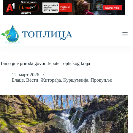
Skip
to
content
Tamo gde priroda govori-lepote Topličkog kraja
12. март 2026.
Блаце
,
Вести
,
Житорађа
,
Куршумлија
,
Прокупље