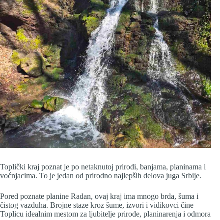
Toplički kraj poznat je po netaknutoj prirodi, banjama, planinama i
voćnjacima. To je jedan od prirodno najlepših delova juga Srbije.
Pored poznate planine Radan, ovaj kraj ima mnogo brda, šuma i
čistog vazduha. Brojne staze kroz šume, izvori i vidikovci čine
Toplicu idealnim mestom za ljubitelje prirode, planinarenja i odmora