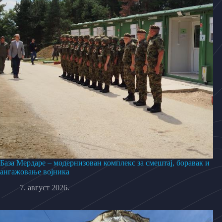
База Мердаре – модернизован комплекс за смештај, боравак и
ангажовање војника
7. август 2026.