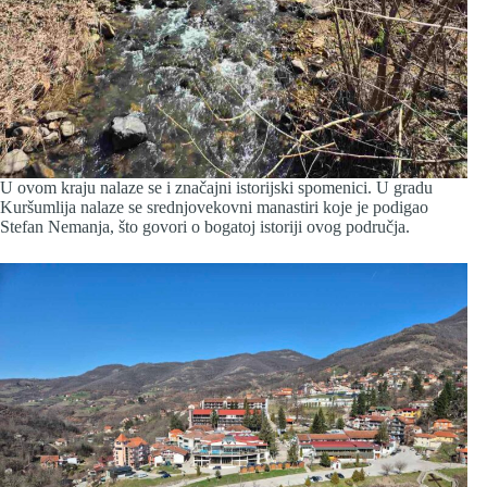
U ovom kraju nalaze se i značajni istorijski spomenici. U gradu
Kuršumlija nalaze se srednjovekovni manastiri koje je podigao
Stefan Nemanja, što govori o bogatoj istoriji ovog područja.