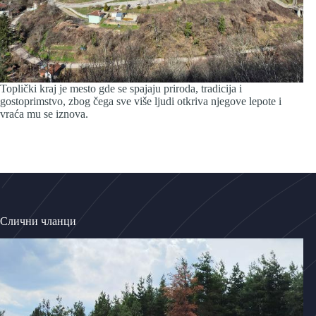
Toplički kraj je mesto gde se spajaju priroda, tradicija i
gostoprimstvo, zbog čega sve više ljudi otkriva njegove lepote i
vraća mu se iznova.
Слични чланци