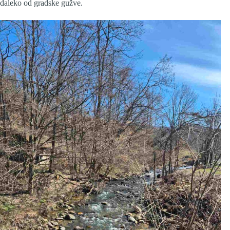
daleko od gradske gužve.