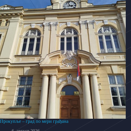
Прокупље – град по мери грађана
6. август 2026.