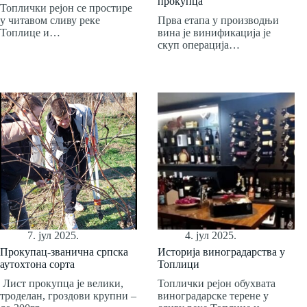
прокупца
Топлички рејон се простире
у читавом сливу реке
Прва етапа у производњи
Топлице и…
вина је винификација је
скуп операција…
7. јул 2025.
4. јул 2025.
Прокупац-званична српска
Историја виноградарства у
аутохтона сорта
Топлици
Лист прокупца је велики,
Топлички рејон обухвата
троделан, гроздови крупни –
виноградарске терене у