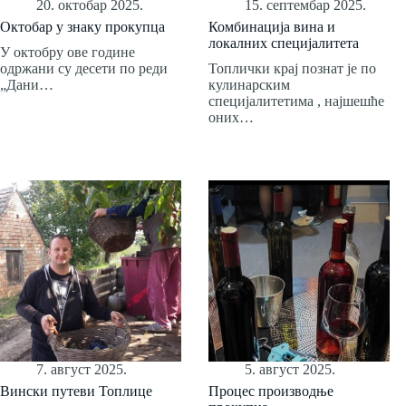
20. октобар 2025.
15. септембар 2025.
Октобар у знаку прокупца
Комбинација вина и
локалних специјалитета
У октобру ове године
одржани су десети по реди
Топлички крај познат је по
„Дани…
кулинарским
специјалитетима , најшешће
оних…
7. август 2025.
5. август 2025.
Вински путеви Топлице
Процес производње