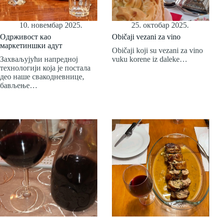
10. новембар 2025.
25. октобар 2025.
Одрживост као
Običaji vezani za vino
маркетиншки адут
Običaji koji su vezani za vino
Захваљујући напредној
vuku korene iz daleke…
технологији која је постала
део наше свакодневнице,
бављење…