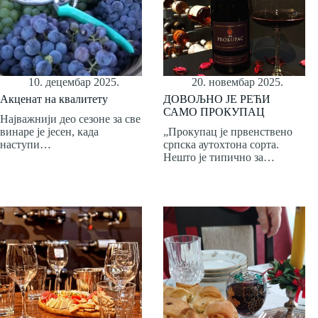
10. децембар 2025.
20. новембар 2025.
Акценат на квалитету
ДОВОЉНО ЈЕ РЕЋИ
САМО ПРОКУПАЦ
Најважнији део сезоне за све
винаре је јесен, када
„Прокупац је првенствено
наступи…
српска аутохтона сорта.
Нешто је типично за…