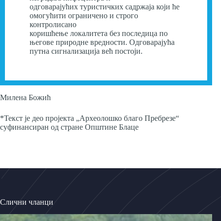
одговарајућих туристичких садржаја који ће
омогућити ограничено и строго
контролисано
коришћење локалитета без последица по
његове природне вредности. Одговарајућа
путна сигнализација већ постоји.
Милена Божић
*Текст је део пројекта „Археолошко благо Пребрезе“
суфинансиран од стране Општине Блаце
Слични чланци