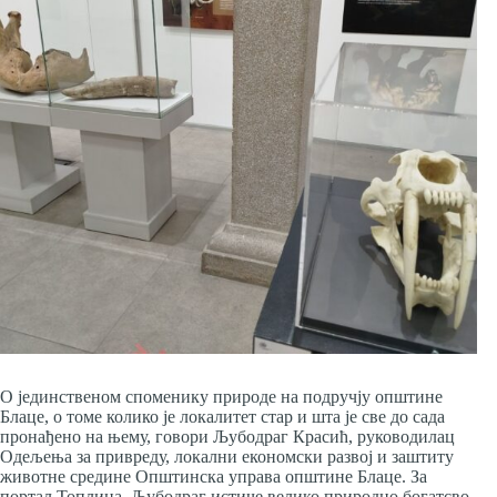
O јединственом споменику природе на подручју општине
Блаце, о томе колико је локалитет стар и шта је све до сада
пронађено на њему, говори Љубодраг Красић, руководилац
Одељења за привреду, локални економски развој и заштиту
животне средине Општинска управа општине Блаце. За
портал Топлица, Љубодраг истиче велико природно богатсво