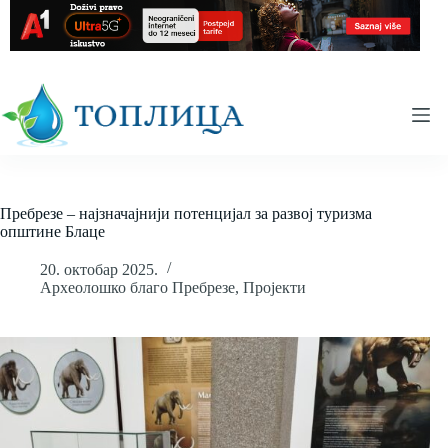
Skip
to
content
Пребрезе – најзначајнији потенцијал за развој туризма
општине Блаце
20. октобар 2025.
Археолошко благо Пребрезе
,
Пројекти