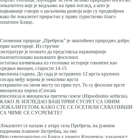
локалитета које је видљиво на први поглед, а што је
најважније говори о циљевима развоја који су предвиђени
како би локалитет прерастао у право туристичко благо
општине Блаце.
Споменик природе „Пребреза” је заштићено природно добро
прве категорије. Из стручне
литературе је познато да представља најзначајније
палеонтолошко налазиште фосилних
остатака кичмењака из геолошке историје означене као
средњи миоцен, старости 14-15
милиона година. До сада је истражено 12 врста крупних
сисара међу којима је неколико врста
откривено на овом месту по први пут. То су фосилне врсте
миоценска хијена (Crocuta
miocenica) и миоценска претеча газеле (Hipsodontus serbicus).
КАКО ЈЕ ИЗГЛЕДАО ВАШ ПРВИ СУСРЕТ СА ОВИМ
ЛОКАЛИТЕТОМ, КАКО СТЕ СЕ ОСЕТИЛИ СХВАТИВШИ
СА ЧИМЕ СЕ СУСРЕЋЕТЕ?
Локалитет се налази у атару села Пребреза, на јужним
падинама планине Јастребац, на око
8km северозападно од Блацa у правцу Крушевца, удаљеност