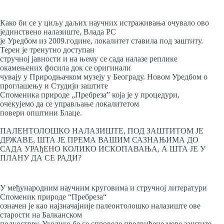
Како би се у циљу даљих научних истраживања очувало ово
јединствено налазиште, Влада РС
је Уредбом из 2009.године, локалитет ставила под заштиту.
Терен је тренутно доступан
стручној јавности и на њему се сада налазе реплике
окамењених фосила док се оригинали
чувају у Природњачком музеју у Београду. Новом Уредбом о
проглашењу и Студији заштите
Споменика природе „Пребреза” која је у процедури,
очекујемо да се управљање локалитетом
повери општини Блаце.
ПАЛЕНТОЛОШКО НАЛАЗИШТЕ, ПОД ЗАШТИТОМ ЈЕ
ДРЖАВЕ, ШТА ЈЕ ПРЕМА ВАШИМ САЗНАЊИМА ДО
САДА УРАђЕНО КОЛИКО ИСКОПАВАЊА, А ШТА ЈЕ У
ПЛАНУ ДА СЕ РАДИ?
У међународним научним круговима и стручној литератури
Споменик природе “Пребреза“
означен је као најзначајније палеонтолошко налазиште ове
старости на Балканском
полуострву. Уколико бе се спровеле предвиђене мере заштите