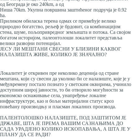
од Београда је око 240km, а од
Ниша 70km. Укупна површина заштићеног подручја је 0.92
ha.
Приликом обиласка терена одмах се примећује велико
природно богатство, рељеф је брдовит, са комбинацијом
стена, шуме, пољопривредног земљишта и потока. Са својом
богатом историјом, палеонтолоши локалитет представља
велики развојни потенцијал.
ЈЕСУ ЛИ МЕШТАНИ СВЕСНИ У БЛИЗИНИ КАКВОГ
НАЛАЗИШТА ЖИВЕ, КОЛИКО ЈЕ ЗНАЧАЈНО?
Локалитет је откривен пре неколико деценија од стране
мештана, који су свесни да уколико би се налазиште, које је у
међувремену постало познато у светским оквирима, учинило
доступним широј јавности, то би отворило могућности за
економско оснаживање села, унапређење локалне
инфраструктуре, као и бољи материјални статус кроз
повећану производњу и пласман локалних производа.
ПАЛЕНТОЛОШКО НАЛАЗИШТЕ, ПОД ЗАШТИТОМ ЈЕ
ДРЖАВЕ, ШТА ЈЕ ПРЕМА ВАШИМ САЗНАЊИМА ДО
САДА УРАДЈЕНО КОЛИКО ИСКОПАВАЊА, А ШТА ЈЕ У
ПЛАНУ ДА СЕ РАДИ?