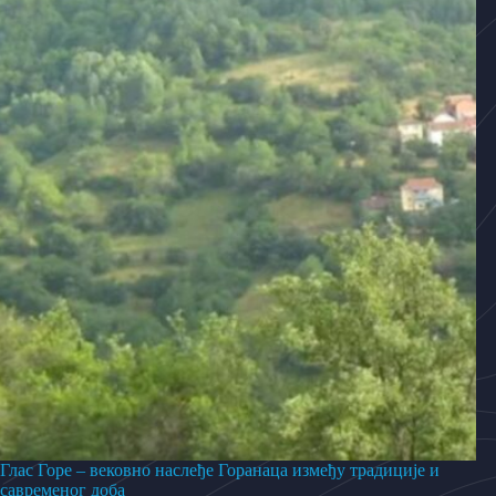
Глас Горе – вековно наслеђе Горанаца између традиције и
савременог доба