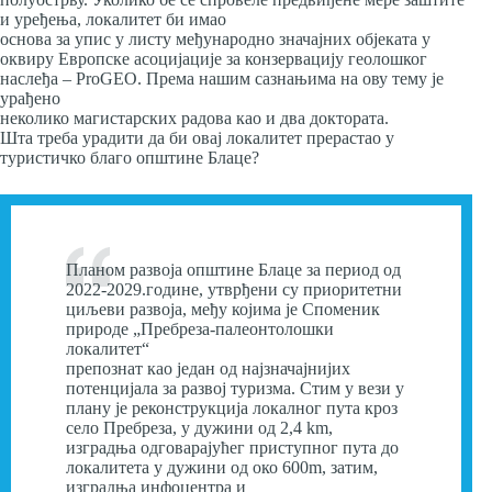
и уређења, локалитет би имао
основа за упис у листу међународно значајних објеката у
оквиру Европске асоцијације за конзервацију геолошког
наслеђа – ProGEO. Према нашим сазнањима на ову тему је
урађено
неколико магистарских радова као и два доктората.
Шта треба урадити да би овај локалитет прерастао у
туристичко благо општине Блаце?
Планом развоја општине Блаце за период од
2022-2029.године, утврђени су приоритетни
циљеви развоја, међу којима је Споменик
природе „Пребреза-палеонтолошки
локалитет“
препознат као један од најзначајнијих
потенцијала за развој туризма. Стим у вези у
плану је реконструкција локалног пута кроз
село Пребреза, у дужини од 2,4 km,
изградња одговарајућег приступног пута до
локалитета у дужини од око 600m, затим,
изградња инфоцентра и