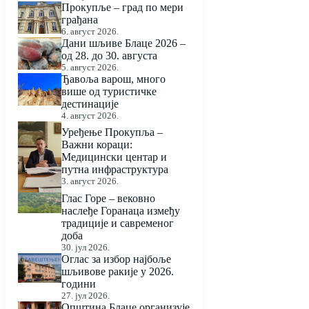
Прокупље – град по мери
грађана
6. август 2026.
Дани шљиве Блаце 2026 –
од 28. до 30. августа
5. август 2026.
Ђавоља варош, много
више од туристичке
дестинације
4. август 2026.
Уређење Прокупља –
Важни кораци:
Медицински центар и
путна инфраструктура
3. август 2026.
Глас Горе – вековно
наслеђе Горанаца између
традиције и савременог
доба
30. јул 2026.
Оглас за избор најбоље
шљивове ракије у 2026.
години
27. јул 2026.
Општина Блаце организује