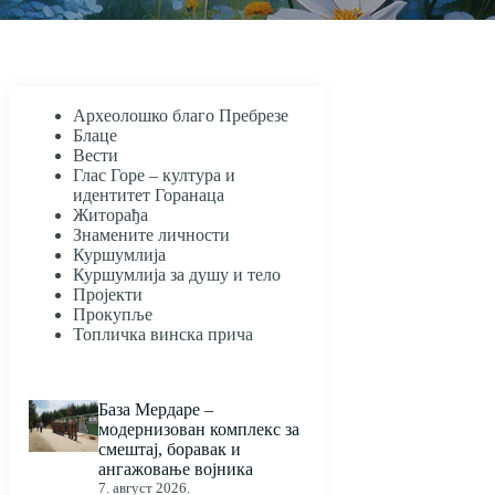
Археолошко благо Пребрезе
Блаце
Вести
Глас Горе – култура и
идентитет Горанаца
Житорађа
Знамените личности
Куршумлија
Куршумлија за душу и тело
Пројекти
Прокупље
Топличка винска прича
База Мердаре –
модернизован комплекс за
смештај, боравак и
ангажовање војника
7. август 2026.