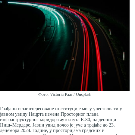
Фото: Victoria Paar / Unsplash
Грађани и заинтересоване институције могу учествовати у
јавном увиду Нацрта измена Просторног плана
инфраструктурног коридора ауто-пута Е-80, на деоници
Ниш–Мердаре. Јавни увид почео је јуче а трајаће до 23.
децембра 2024. године, у просторијама градских и