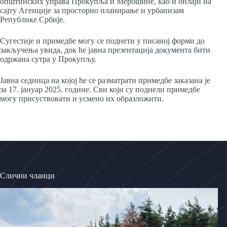
општинских управа Прокупља и Мерошине, као и онлајн на
сајту Агенције за просторно планирање и урбанизам
Републике Србије.
Сугестије и примедбе могу се поднети у писаној форми до
закључења увида, док ће јавна презентација документа бити
одржана сутра у Прокупљу.
Јавна седница на којој ће се разматрати примедбе заказана је
за 17. јануар 2025. године. Сви који су поднели примедбе
могу присуствовати и усмено их образложити.
Слични чланци