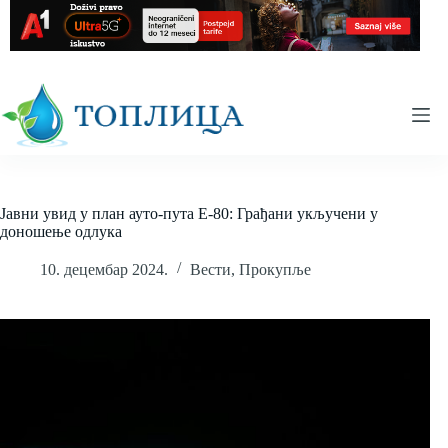
Skip
to
content
Јавни увид у план ауто-пута Е-80: Грађани укључени у
доношење одлука
10. децембар 2024.
Вести
,
Прокупље