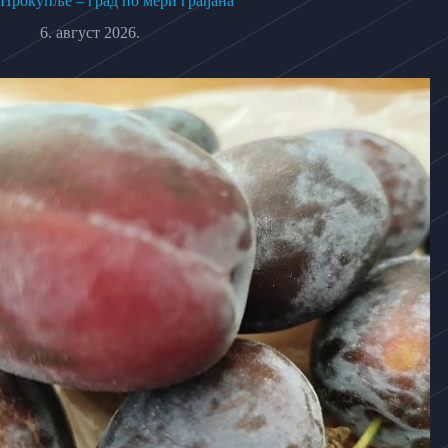
Прокупље – град по мери грађана
6. август 2026.