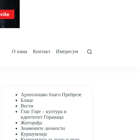
О нама
Контакт
Импресум
Археолошко благо Пребрезе
Блаце
Вести
Глас Горе – култура и
идентитет Горанаца
Житорађа
Знамените личности
Куршумлија
Куршумлија за душу и тело