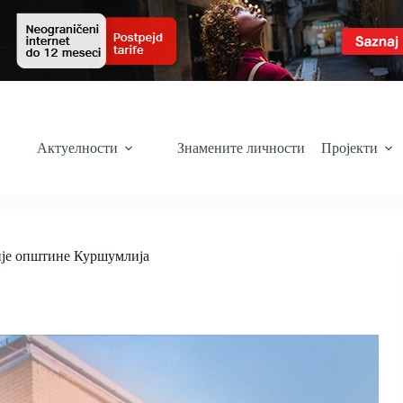
Актуелности
Знамените личности
Пројекти
рије општине Куршумлија