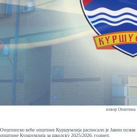
извор Општина
Општинско веће општине Куршумлија расписало је Јавни позив з
општине Куршумлија за школску 2025/2026. годину.