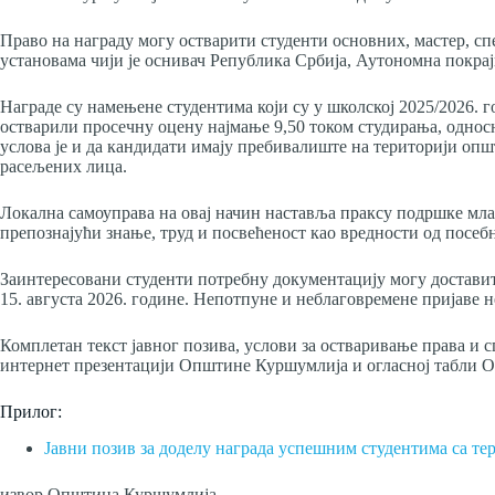
Право на награду могу остварити студенти основних, мастер, с
установама чији је оснивач Република Србија, Аутономна покра
Награде су намењене студентима који су у школској 2025/2026. 
остварили просечну оцену најмање 9,50 током студирања, односн
услова је и да кандидати имају пребивалиште на територији оп
расељених лица.
Локална самоуправа на овај начин наставља праксу подршке мла
препознајући знање, труд и посвећеност као вредности од посебно
Заинтересовани студенти потребну документацију могу достави
15. августа 2026. године. Непотпуне и неблаговремене пријаве н
Комплетан текст јавног позива, услови за остваривање права и 
интернет презентацији Општине Куршумлија и огласној табли 
Прилог:
Јавни позив за доделу награда успешним студентима са т
извор Општина Куршумлија