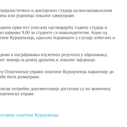
пецијалистичких и докторских студија на високошколским
јина или јединица локалне самоуправе.
години први пут уписали одговарајућу годину студија и
о најмање 9,00 за студенте са инвалидитетом. Један од
штине Куршумлија, односно боравиште у случају избеглих и
дима и награђивања изузетних резултата у образовању,
г значаја за развој друштва и локалне заједнице.
ти Општинској управи општине Куршумлија најкасније до
еће бити разматране.
списак потребне документације доступни су на званичној
Општинске управе.
ериторије општине Куршумлија