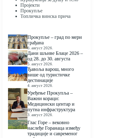
Пројекти
Прокупље
Топличка винска прича
Прокупље – град по мери
грађана
6. август 2026.
Дани шљиве Блаце 2026 –
од 28. до 30. августа
5. август 2026.
Ђавоља варош, много
више од туристичке
дестинације
4. август 2026.
Уређење Прокупља –
Важни кораци:
Медицински центар и
путна инфраструктура
3. август 2026.
Глас Горе – вековно
наслеђе Горанаца између
традиције и савременог