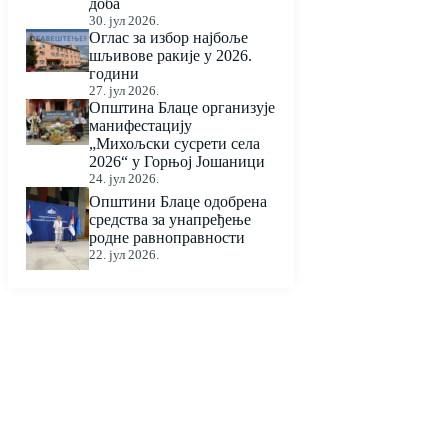
доба
30. јул 2026.
Оглас за избор најбоље
шљивове ракије у 2026.
години
27. јул 2026.
Општина Блаце организује
манифестацију
„Михољски сусрети села
2026“ у Горњој Јошаници
24. јул 2026.
Општини Блаце одобрена
средства за унапређење
родне равноправности
22. јул 2026.