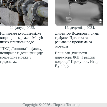
24. јануар 2025.
12. децембар 2024.
Испирање куршумлијске
Директор Водовода прима
водоводне мреже – Могућ
грађане: Прилика за
низак притисак воде
решавање проблема са
мрежом
ЈПКД „Топлица“ најављује
испирање и дезинфекцију
Вршилац дужности
водоводне мреже у
директора ЈКП „Градски
градском…
водовод“ Прокупље, Игор
Вучић, у…
Copyright © 2026 - Портал Топлица