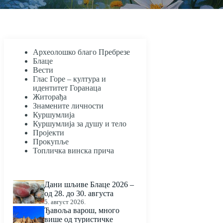
Археолошко благо Пребрезе
Блаце
Вести
Глас Горе – култура и
идентитет Горанаца
Житорађа
Знамените личности
Куршумлија
Куршумлија за душу и тело
Пројекти
Прокупље
Топличка винска прича
Дани шљиве Блаце 2026 –
од 28. до 30. августа
5. август 2026.
Ђавоља варош, много
више од туристичке