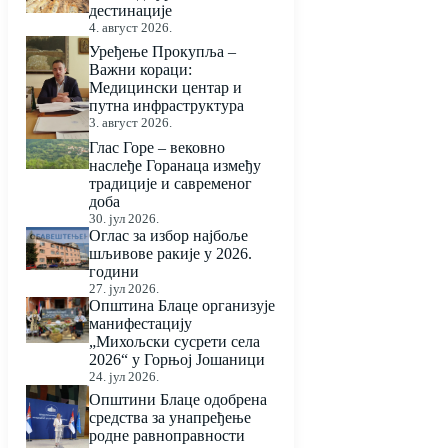
дестинације
4. август 2026.
Уређење Прокупља –
Важни кораци:
Медицински центар и
путна инфраструктура
3. август 2026.
Глас Горе – вековно
наслеђе Горанаца између
традиције и савременог
доба
30. јул 2026.
Оглас за избор најбоље
шљивове ракије у 2026.
години
27. јул 2026.
Општина Блаце организује
манифестацију
„Михољски сусрети села
2026“ у Горњој Јошаници
24. јул 2026.
Општини Блаце одобрена
средства за унапређење
родне равноправности