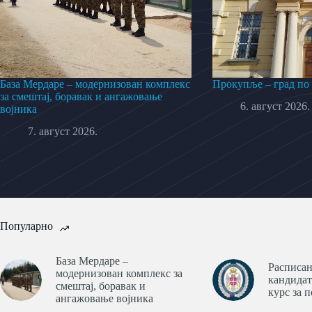
База Мердаре – модернизован комплекс
Прокупље – град по
за смештај, боравак и ангажовање
6. август 2026.
војника
7. август 2026.
Популарно
База Мердаре –
Расписан
модернизован комплекс за
кандидат
смештај, боравак и
курс за 
ангажовање војника