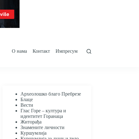
О нама
Контакт
Импресум
Археолошко благо Пребрезе
Блаце
Вести
Глас Горе – култура и
идентитет Горанаца
Житорађа
Знамените личности
Куршумлија
Куршумлија за душу и тело