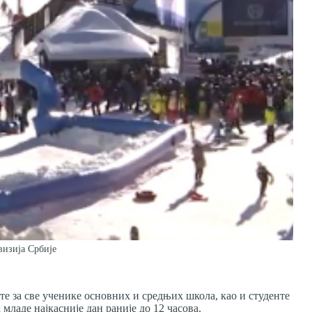
визија Србије
е за све ученике основних и средњих школа, као и студенте
 младе најкасније дан раније до 12 часова.