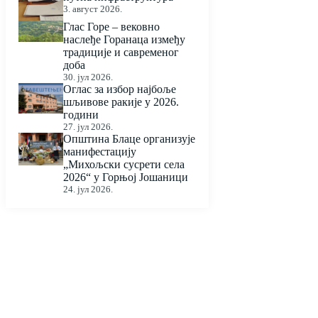
3. август 2026.
Глас Горе – вековно
наслеђе Горанаца између
традиције и савременог
доба
30. јул 2026.
Оглас за избор најбоље
шљивове ракије у 2026.
години
27. јул 2026.
Општина Блаце организује
манифестацију
„Михољски сусрети села
2026“ у Горњој Јошаници
24. јул 2026.