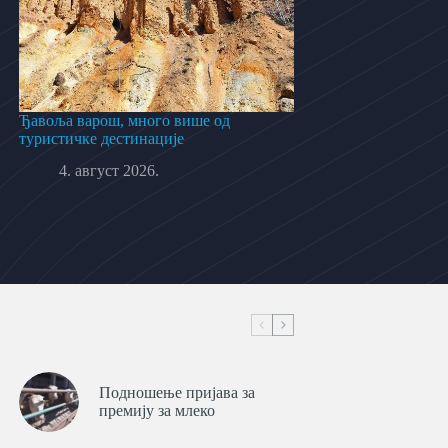
Ђавоља варош, много више од
туристичке дестинације
4. август 2026.
Подношење пријава за
премију за млеко