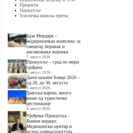
Пројекти
Прокупље
Топличка винска прича
База Мердаре –
модернизован комплекс за
смештај, боравак и
ангажовање војника
7. август 2026.
Прокупље – град по мери
грађана
6. август 2026.
Дани шљиве Блаце 2026 –
од 28. до 30. августа
5. август 2026.
Ђавоља варош, много
више од туристичке
дестинације
4. август 2026.
Уређење Прокупља –
Важни кораци:
Медицински центар и
путна инфраструктура