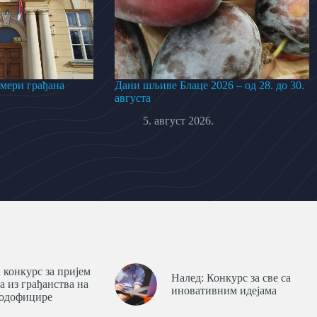
 мери грађана
Дани шљиве Блаце 2026 – од 28. до 30.
августа
5. август 2026.
 конкурс за пријем
Налед: Конкурс за све са
а из грађанства на
иновативним идејама
подофицире