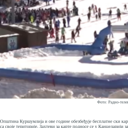
Фото: Радио-теле
Општина Куршумлија и ове године обезбеђује бесплатне ски карт
са своје територије. Захтеви за карте подносе се у Канцеларији за