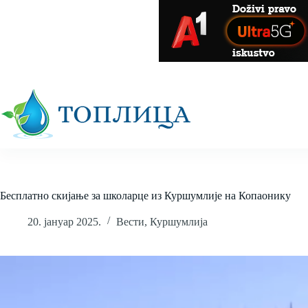
Skip
to
content
Бесплатно скијање за школарце из Куршумлије на Копаонику
20. јануар 2025.
Вести
,
Куршумлија