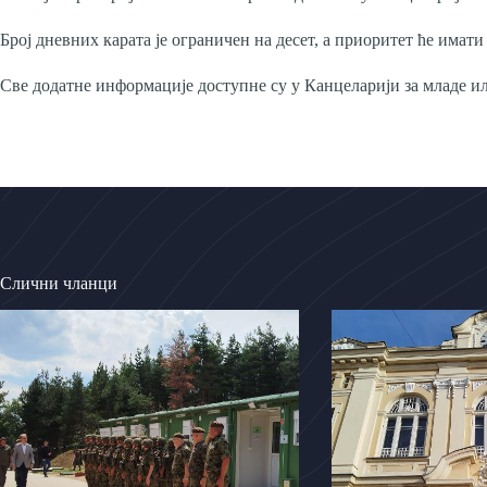
Број дневних карата је ограничен на десет, а приоритет ће имати
Све додатне информације доступне су у Канцеларији за младе ил
Слични чланци