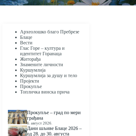
Археолошко благо Пребрезе
Блаце
Вести
Глас Горе – култура и
идентитет Горанаца
Житорађа
Знамените личности
Куршумлија
Куршумлија за душу и тело
Пројекти
Прокупље
Топличка винска прича
Прокупље – град по мери
грађана
6. август 2026.
Дани шљиве Блаце 2026 –
од 28. до 30. августа