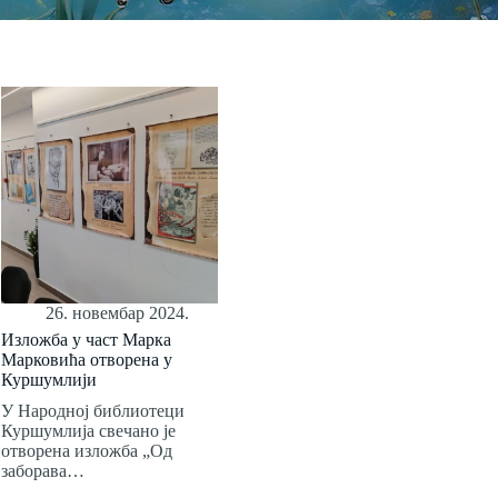
26. новембар 2024.
Изложба у част Марка
Марковића отворена у
Куршумлији
У Народној библиотеци
Куршумлија свечано је
отворена изложба „Од
заборава…