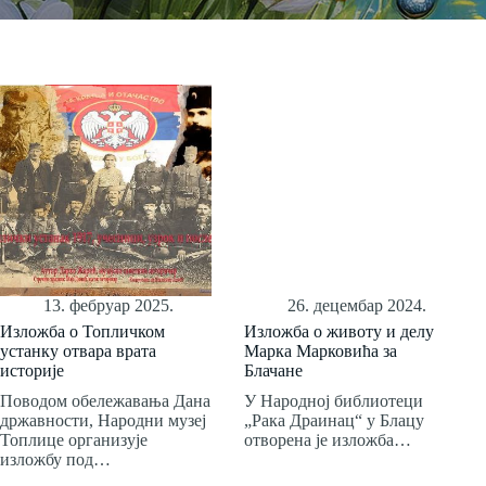
13. фебруар 2025.
26. децембар 2024.
Изложба о Топличком
Изложба о животу и делу
устанку отвара врата
Марка Марковића за
историје
Блачане
Поводом обележавања Дана
У Народној библиотеци
државности, Народни музеј
„Рака Драинац“ у Блацу
Топлице организује
отворена је изложба…
изложбу под…