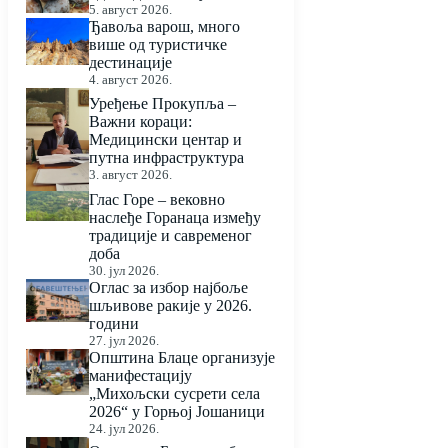
5. август 2026.
Ђавоља варош, много
више од туристичке
дестинације
4. август 2026.
Уређење Прокупља –
Важни кораци:
Медицински центар и
путна инфраструктура
3. август 2026.
Глас Горе – вековно
наслеђе Горанаца између
традиције и савременог
доба
30. јул 2026.
Оглас за избор најбоље
шљивове ракије у 2026.
години
27. јул 2026.
Општина Блаце организује
манифестацију
„Михољски сусрети села
2026“ у Горњој Јошаници
24. јул 2026.