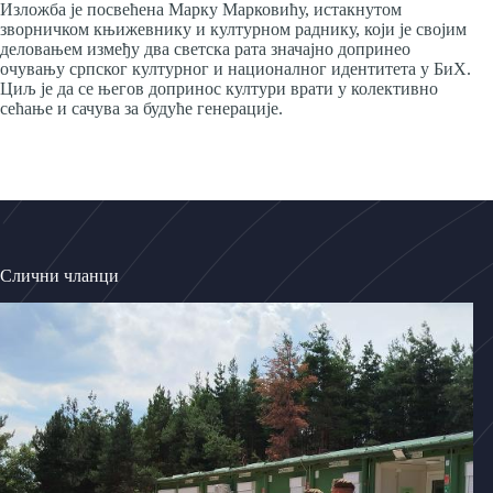
Изложба је посвећена Марку Марковићу, истакнутом
зворничком књижевнику и културном раднику, који је својим
деловањем између два светска рата значајно допринео
очувању српског културног и националног идентитета у БиХ.
Циљ је да се његов допринос култури врати у колективно
сећање и сачува за будуће генерације.
Слични чланци