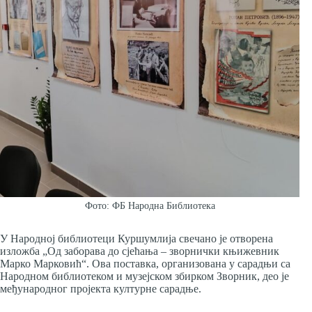
Фото: ФБ Народна Библиотека
У Народној библиотеци Куршумлија свечано је отворена
изложба „Од заборава до сјећања – зворнички књижевник
Марко Марковић“. Ова поставка, организована у сарадњи са
Народном библиотеком и музејском збирком Зворник, део је
међународног пројекта културне сарадње.