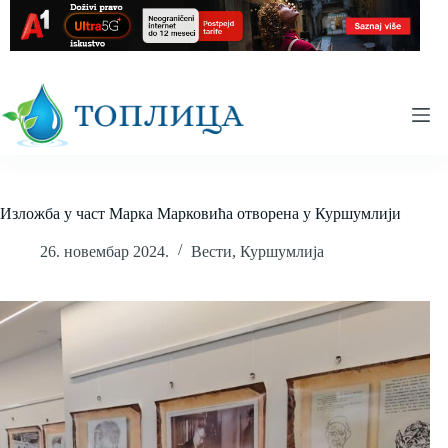
Skip
to
content
Изложба у част Марка Марковића отворена у Куршумлији
26. новембар 2024.
Вести
,
Куршумлија