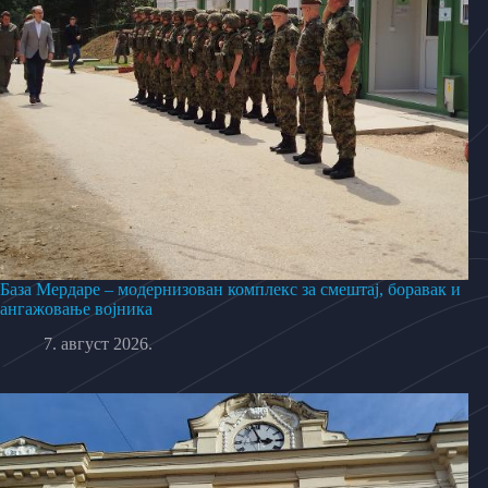
База Мердаре – модернизован комплекс за смештај, боравак и
ангажовање војника
7. август 2026.