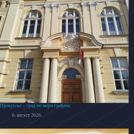
Прокупље – град по мери грађана
6. август 2026.