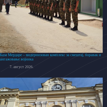
База Мердаре – модернизован комплекс за смештај, боравак и
ангажовање војника
7. август 2026.