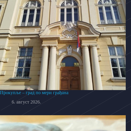
Прокупље – град по мери грађана
6. август 2026.