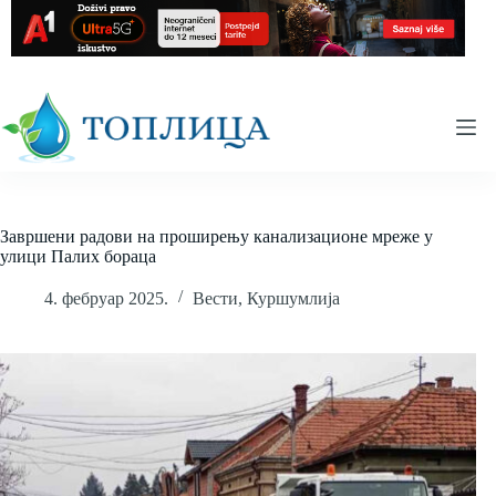
Skip
to
content
Завршени радови на проширењу канализационе мреже у
улици Палих бораца
4. фебруар 2025.
Вести
,
Куршумлија