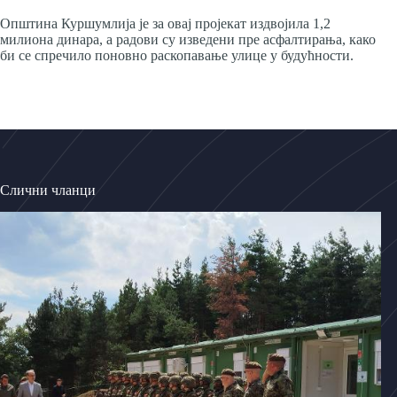
Општина Куршумлија је за овај пројекат издвојила 1,2
милиона динара, а радови су изведени пре асфалтирања, како
би се спречило поновно раскопавање улице у будућности.
Слични чланци