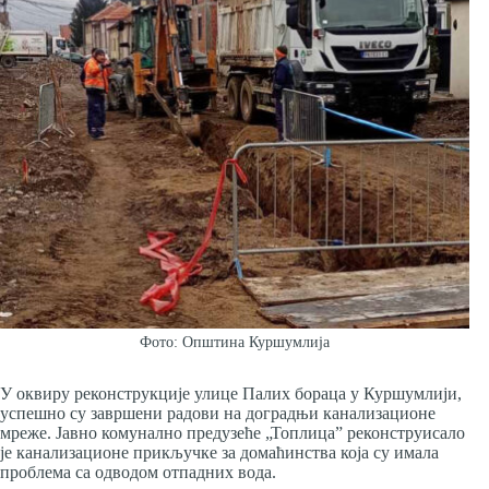
Фото: Општина Куршумлија
У оквиру реконструкције улице Палих бораца у Куршумлији,
успешно су завршени радови на доградњи канализационе
мреже. Јавно комунално предузеће „Топлица” реконструисало
је канализационе прикључке за домаћинства која су имала
проблема са одводом отпадних вода.