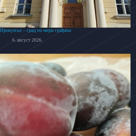
Прокупље – град по мери грађана
6. август 2026.