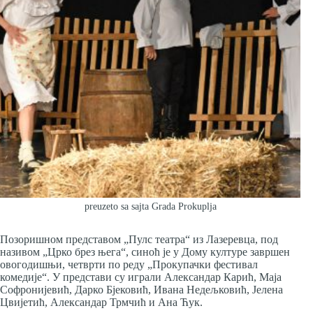
preuzeto sa sajta Grada Prokuplja
Позоришном представом „Пулс театра“ из Лазеревца, под
називом „Црко брез њега“, синоћ је у Дому културе завршен
овогодишњи, четврти по реду „Прокупачки фестивал
комедије“. У представи су играли Александар Карић, Маја
Софронијевић, Дарко Бјековић, Ивана Недељковић, Јелена
Цвијетић, Александар Трмчић и Ана Ћук.