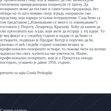
топличким привредницима покренули ту причу. Да
позориште може да постане и самостална продукција, без
обзира на то што немамо своју зграду, направили смо
представу, која парира осталим позориштима. Сада ћемо са
том представом („Извињавамо се много се извињавамо“)
гостовати у Пироту, Лазаревцу, Краљеву. Хоћу да кажем да
смо препознати као људи, који желе да истрају у тој идеји. То
је мој фокус и у следећој години и надам се да ћемо га
остварити, подвукао је Предраг Котур и поручио да ће,
уколико се већ следеће године планови везани за
професионално позориште остваре, то свакако бити на велико
задовољство свих љубитеља ове уметности. Иначе,
професионално позориште, које је у Прокупљу некада
постојало, угашено је давне 1956. године.
preuzeto sa sajta Grada Prokuplja
Слични чланци