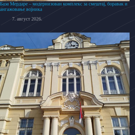
База Мердаре – модернизован комплекс за смештај, боравак и
ангажовање војника
7. август 2026.