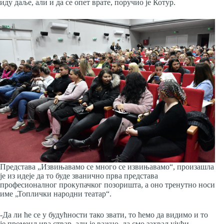
иду даље, али и да се опет врате, поручио је Котур.
Представа „Извињавамо се много се извињавамо“, произашла
је из идеје да то буде званично прва представа
професионалног прокупачког позоришта, а оно тренутно носи
име „Топлички народни театар“.
-Да ли ће се у будућности тако звати, то ћемо да видимо и то
је променљива ствар, али је важно, да смо захваљујући