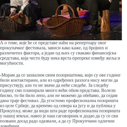
А о томе, које ће се представе наћи на репертоару овог
прокупачког фестивала, зависи како каже, од бројних и
различитих фактора, а један од њих су свакако финансијска
средстава, која често буду нека врста препреке између жеља и
могућности.
-Морам да се захвалим свим позориштима, који су ове године
били контактирани, али из одређених разлога нису могли да
присуствују, али то не значи да неће следеће. За следећу
годину смо планирали много већи обим представа. Волели
бисмо, то би било лепо, али не можемо да обећамо, да седам
дана траје фестивал. Да угостимо професионална позоришта
из целе Србије, да кренемо од севера ка југу и да публика у
Прокупљу, може да види шта раде професионална позоришта
у нашој земљи, навео је наш саговорник и додао да су се сви
позвани досад радо одазвали, а да су Прокупчани одлични
домаћини.