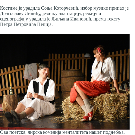
Костиме је урадила Соња Которчевић, избор музике припао је
Драгославу Лилићу, језичку адаптацију, режију и
сценографију урадила је Љиљана Ивановић, према тексту
Петра Петровића Пеција.
Ова поетска, лирска комедија менталитета нашег поднебља,