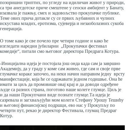
позоришни триптих, по угледу на идиличан живот у природи,
са три анегдотске приче смештене у сеоски амбијент у Банату,
изазвала је пажњу, смех и задовољство прокупачке публике.
Теме ових прича дотакле су се првих љубавних и чулних
искустава младих, еротизма, сујеверја и незаоболазних сукоба
генерација.
О томе како је све почело пре четири године и како ће
изгледати наредни јубиларни „Прокупачки фестивал
комедије“, питали смо његовог директора Предрага Котура.
-Иницијална идеја је постојала још онда када сам ја завршио
Академију, да у граду у коме сам живео, где сам и своје прве
глумачке кораке започео, на неки начин направим једну врсту
манифестације, која ће се одржавати једном годишње. Она ће
имати за циљ да промовише овај крај и да доводи одређене
људе са разних страна, поготово наше колеге глумце. Циљ је
и да наши Прокупчани виде познате глумце.Та идеја је
сазревала и загхваљујући мом колеги Стефану Урошу Тешићу
и његовој финансијској подршци, ево нас у Прокупљу по
четврти пут, рекао је директор Фестивала, глумац Предраг
Котур.