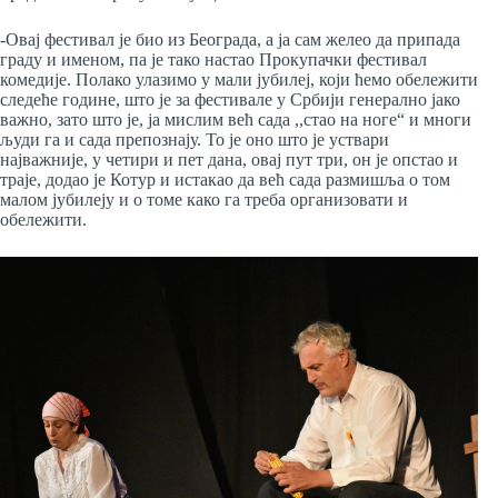
-Овај фестивал је био из Београда, а ја сам желео да припада
граду и именом, па је тако настао Прокупачки фестивал
комедије. Полако улазимо у мали јубилеј, који ћемо обележити
следеће године, што је за фестивале у Србији генерално јако
важно, зато што је, ја мислим већ сада ,,стао на ноге“ и многи
људи га и сада препознају. То је оно што је уствари
најважније, у четири и пет дана, овај пут три, он је опстао и
траје, додао је Котур и истакао да већ сада размишља о том
малом јубилеју и о томе како га треба организовати и
обележити.