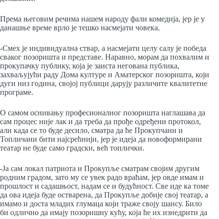
Према његовим речима нашем народу фали комедија, јер је у
данашње време врло је тешко насмејати човека.
-Смех је индивидуална ствар, а насмејати целу салу је победа
сваког позоришта и представе. Наравно, морам да похвалим и
прокупачку публику, која је заиста негована публика,
захваљујући раду Дома културе и Аматерског позоришта, који
дуги низ година, својој публици дарују различите квалитетне
програме.
О самом оснивању професионалног позоришта наглашава да
сам процес није лак и да треба да прође одређени протокол,
али када се то буде десило, сматра да ће Прокупчани и
Топличани бити најсрећнији, јер је идеја да новоформирани
театар не буде само градски, већ топлички.
-Ја сам локал патриота и Прокупље сматрам својим другим
родним градом, зато му се увек радо враћам, јер овде имам и
прошлост и садашњост, надам се и будућност. Све иде ка томе
да ова идеја буде остварена, да Прокупље добије свој театар, а
имамо и доста младих глумаца који траже своју шансу. Било
би одлично да имају позоришну кућу, која ће их изнедрити да