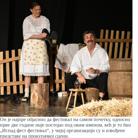
Он је најпре објаснио да фестивал на самом почетку, односно
прве две године није постојао под овим именом, већ је то био
„Испад фест фестивал“, у чијој организацији су и извођене
представе на прокупачкој сцени.