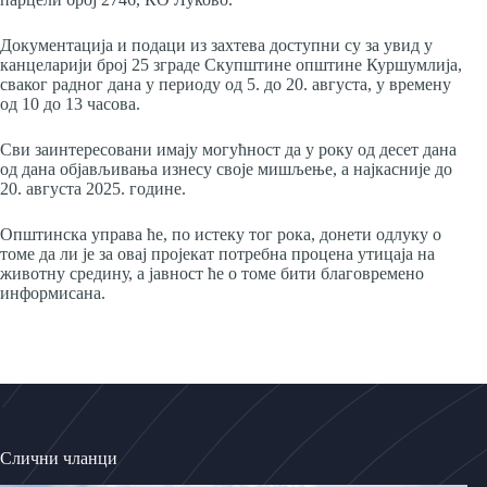
Документација и подаци из захтева доступни су за увид у
канцеларији број 25 зграде Скупштине општине Куршумлија,
сваког радног дана у периоду од 5. до 20. августа, у времену
од 10 до 13 часова.
Сви заинтересовани имају могућност да у року од десет дана
од дана објављивања изнесу своје мишљење, а најкасније до
20. августа 2025. године.
Општинска управа ће, по истеку тог рока, донети одлуку о
томе да ли је за овај пројекат потребна процена утицаја на
животну средину, а јавност ће о томе бити благовремено
информисана.
Слични чланци