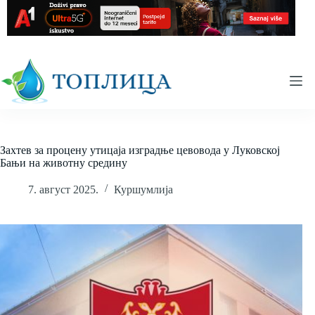
Skip
to
content
Захтев за процену утицаја изградње цевовода у Луковској
Бањи на животну средину
7. август 2025.
Куршумлија