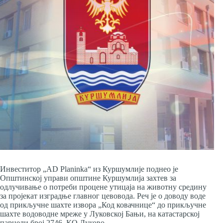
Инвеститор „AD Planinka“ из Куршумлије поднео је
Општинској управи општине Куршумлија захтев за
одлучивање о потреби процене утицаја на животну средину
за пројекат изградње главног цевовода. Реч је о доводу воде
од прикључне шахте извора „Код ковачнице“ до прикључне
шахте водоводне мреже у Луковској Бањи, на катастарској
парцели број 2746, КО Луково.