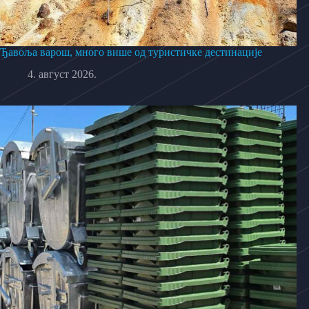
Ђавоља варош, много више од туристичке дестинације
4. август 2026.