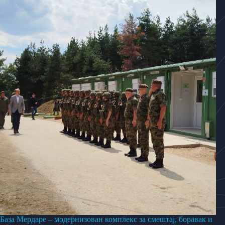
База Мердаре – модернизован комплекс за смештај, боравак и