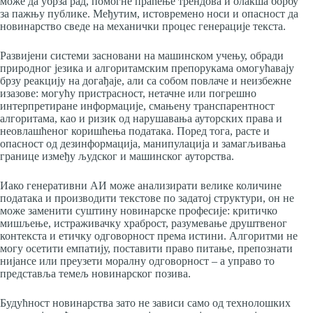
може да убрза рад, помогне праћење трендова и олакша борбу
за пажњу публике. Међутим, истовремено носи и опасност да
новинарство сведе на механички процес генерације текста.
Развијени системи засновани на машинском учењу, обради
природног језика и алгоритамским препорукама омогућавају
брзу реакцију на догађаје, али са собом повлаче и неизбежне
изазове: могућу пристрасност, нетачне или погрешно
интерпретиране информације, смањену транспарентност
алгоритама, као и ризик од нарушавања ауторских права и
неовлашћеног коришћења података. Поред тога, расте и
опасност од дезинформација, манипулација и замагљивања
границе између људског и машинског ауторства.
Иако генеративни АИ може анализирати велике количине
података и производити текстове по задатој структури, он не
може заменити суштину новинарске професије: критичко
мишљење, истраживачку храброст, разумевање друштвеног
контекста и етичку одговорност према истини. Алгоритми не
могу осетити емпатију, поставити право питање, препознати
нијансе или преузети моралну одговорност – а управо то
представља темељ новинарског позива.
Будућност новинарства зато не зависи само од технолошких