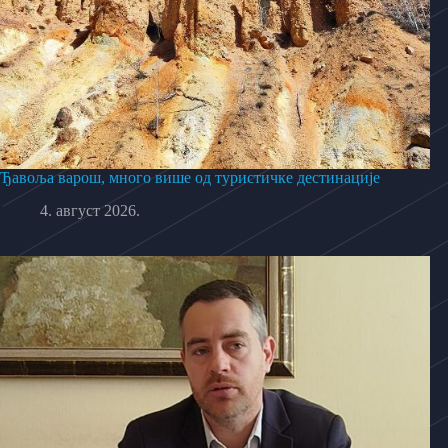
Ђавоља варош, много више од туристичке дестинације
4. август 2026.