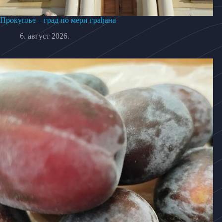
Прокупље – град по мери грађана
6. август 2026.