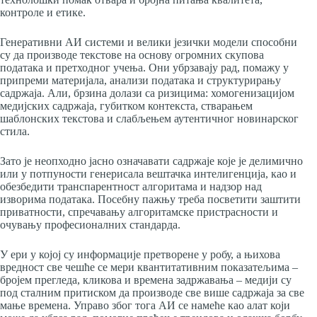
контроле и етике.
Генеративни АИ системи и велики језички модели способни
су да производе текстове на основу огромних скупова
података и претходног учења. Они убрзавају рад, помажу у
припреми материјала, анализи података и структурирању
садржаја. Али, брзина долази са ризицима: хомогенизацијом
медијских садржаја, губитком контекста, стварањем
шаблонских текстова и слабљењем аутентичног новинарског
стила.
Зато је неопходно јасно означавати садржаје које је делимично
или у потпуности генерисала вештачка интелигенција, као и
обезбедити транспарентност алгоритама и надзор над
изворима података. Посебну пажњу треба посветити заштити
приватности, спречавању алгоритамске пристрасности и
очувању професионалних стандарда.
У ери у којој су информације претворене у робу, а њихова
вредност све чешће се мери квантитативним показатељима –
бројем прегледа, кликова и времена задржавања – медији су
под сталним притиском да производе све више садржаја за све
мање времена. Управо због тога АИ се намеће као алат који