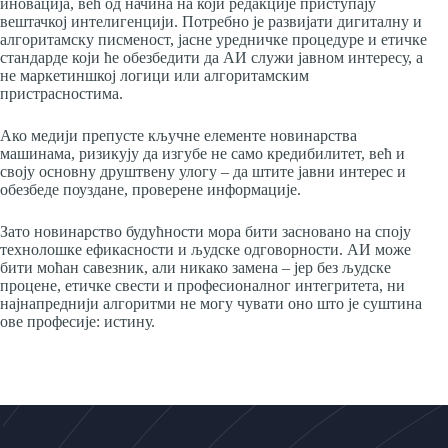
иновација, већ од начина на који редакције приступају
вештачкој интелигенцији. Потребно је развијати дигиталну и
алгоритамску писменост, јасне уредничке процедуре и етичке
стандарде који ће обезбедити да АИ служи јавном интересу, а
не маркетиншкој логици или алгоритамским
пристрасностима.
Ако медији препусте кључне елементе новинарства
машинама, ризикују да изгубе не само кредибилитет, већ и
своју основну друштвену улогу – да штите јавни интерес и
обезбеде поуздане, проверене информације.
Зато новинарство будућности мора бити засновано на споју
технолошке ефикасности и људске одговорности. АИ може
бити моћан савезник, али никако замена – јер без људске
процене, етичке свести и професионалног интегритета, ни
најнапреднији алгоритми не могу чувати оно што је суштина
ове професије: истину.