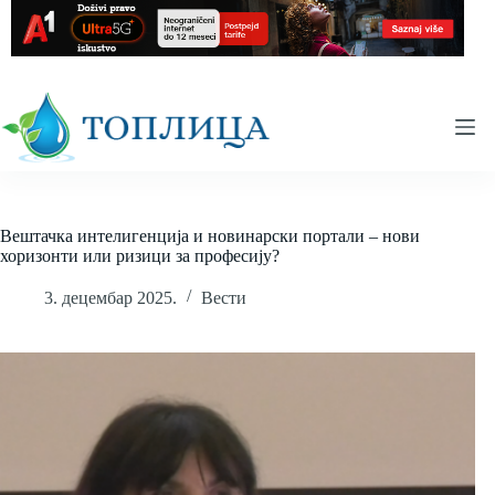
Skip
to
content
Вештачка интелигенција и новинарски портали – нови
хоризонти или ризици за професију?
3. децембар 2025.
Вести