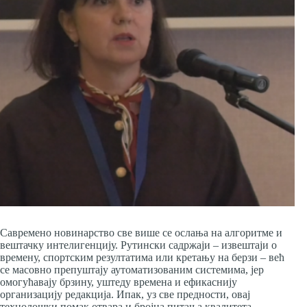
Савремено новинарство све више се ослања на алгоритме и
вештачку интелигенцију. Рутински садржаји – извештаји о
времену, спортским резултатима или кретању на берзи – већ
се масовно препуштају аутоматизованим системима, јер
омогућавају брзину, уштеду времена и ефикаснију
организацију редакција. Ипак, уз све предности, овај
технолошки помак отвара и бројна питања квалитета,