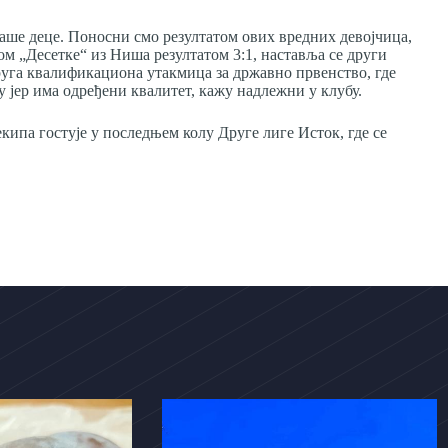
наше деце. Поносни смо резултатом ових вредних девојчица,
ом „Десетке“ из Ниша резултатом 3:1, наставља се други
руга квалификациона утакмица за државно првенство, где
 јер има одређени квалитет, кажу надлежни у клубу.
кипа гостује у последњем колу Друге лиге Исток, где се