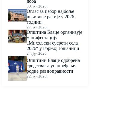
доба
30. јул 2026.
Оглас за избор најбоље
шљивове ракије у 2026.
години
27. јул 2026.
Општина Блаце организује
манифестацију
„Михољски сусрети села
2026“ у Горњој Јошаници
24. јул 2026.
Општини Блаце одобрена
средства за унапређење
родне равноправности
22. јул 2026.