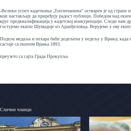
-Велики успех кадеткиња „Топличанина“ остварен је од стране 
које настављају да приређују радост публици. Победом над екип
круг предквалификација у кадетској конкуренцији. Следи нам д
гостујемо екипи Шумадије из Аранђеловца. Верујемо у ову екипу
Подела медаља и пехара биће додељена у недељу у Врању, када е
састаје са екипом Врања 1893.
преузето са сајта Града Прокупља
Слични чланци