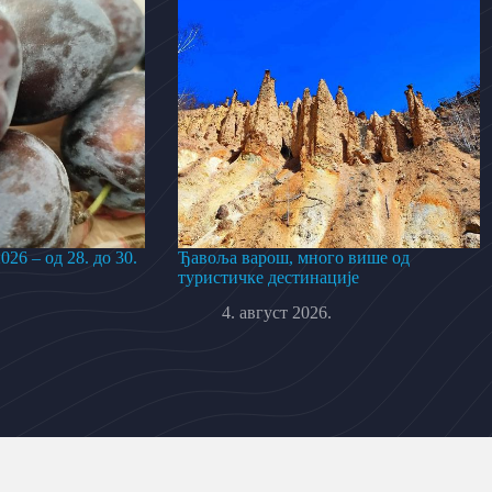
26 – од 28. до 30.
Ђавоља варош, много више од
туристичке дестинације
4. август 2026.