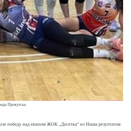
Града Прокупља
иле победу над екипом ЖОК ,,Десетка“ из Ниша резултатом