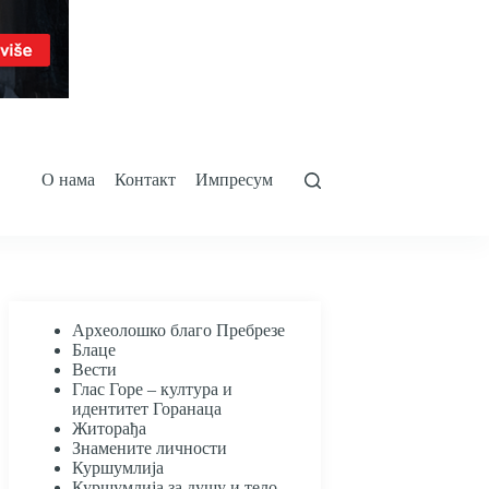
О нама
Контакт
Импресум
Археолошко благо Пребрезе
Блаце
Вести
Глас Горе – култура и
идентитет Горанаца
Житорађа
Знамените личности
Куршумлија
Куршумлија за душу и тело