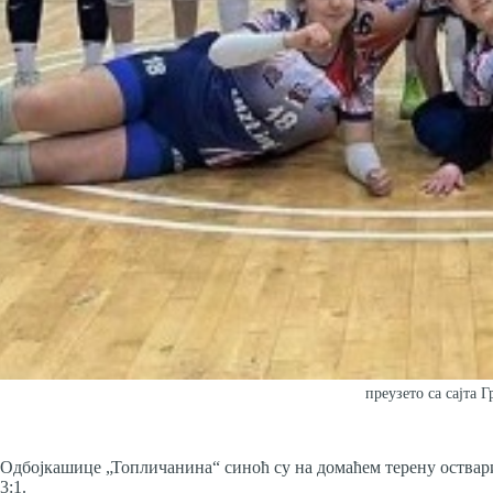
преузето са сајта 
Одбојкашице „Топличанина“ синоћ су на домаћем терену оствар
3:1.