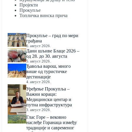
Пројекти
Прокупље
Топличка винска прича
Прокупље – град по мери
грађана
6. август 2026.
Дани шљиве Блаце 2026 –
од 28. до 30. августа
5. август 2026.
Ђавоља варош, много
више од туристичке
дестинације
4. август 2026.
Уређење Прокупља –
Важни кораци:
Медицински центар и
путна инфраструктура
3. август 2026.
Глас Горе – вековно
наслеђе Горанаца између
традиције и савременог