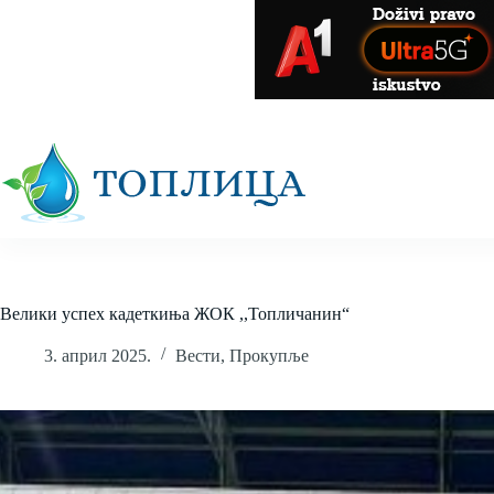
Skip
to
content
Велики успех кадеткиња ЖОК ,,Топличанин“
3. април 2025.
Вести
,
Прокупље