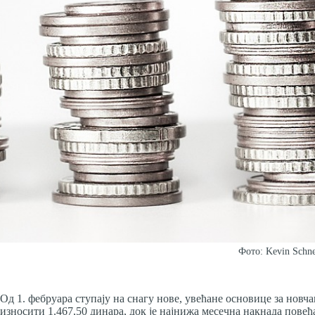
Фото: Kevin Schne
Од 1. фебруара ступају на снагу нове, увећане основице за нов
износити 1.467,50 динара, док је најнижа месечна накнада повећ