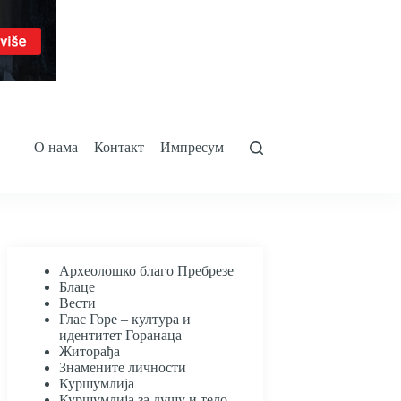
О нама
Контакт
Импресум
Археолошко благо Пребрезе
Блаце
Вести
Глас Горе – култура и
идентитет Горанаца
Житорађа
Знамените личности
Куршумлија
Куршумлија за душу и тело