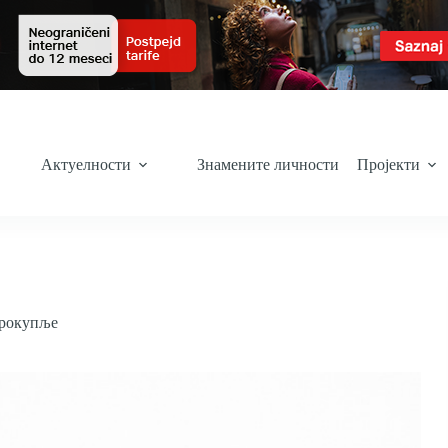
Актуелности
Знамените личности
Пројекти
рокупље