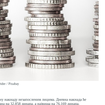
ider / Pixabay
чану накнаду незапосленим лицима. Дневна накнада ће
ана на 32.858 динара, а највиша на 76.169 динара.