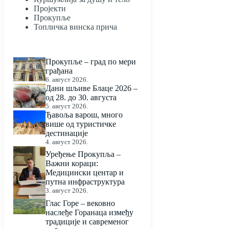
Пројекти
Прокупље
Топличка винска прича
Прокупље – град по мери
грађана
6. август 2026.
Дани шљиве Блаце 2026 –
од 28. до 30. августа
5. август 2026.
Ђавоља варош, много
више од туристичке
дестинације
4. август 2026.
Уређење Прокупља –
Важни кораци:
Медицински центар и
путна инфраструктура
3. август 2026.
Глас Горе – вековно
наслеђе Горанаца између
традиције и савременог