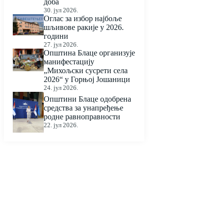
доба
30. јул 2026.
Оглас за избор најбоље
шљивове ракије у 2026.
години
27. јул 2026.
Општина Блаце организује
манифестацију
„Михољски сусрети села
2026“ у Горњој Јошаници
24. јул 2026.
Општини Блаце одобрена
средства за унапређење
родне равноправности
22. јул 2026.