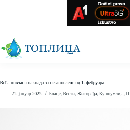
Skip
to
content
Већа новчана накнада за незапослене од 1. фебруара
21. јануар 2025.
Блаце
,
Вести
,
Житорађа
,
Куршумлија
,
П