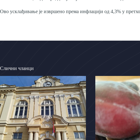
Ово усклађивање је извршено према инфлацији од 4,3% у претхо
Слични чланци