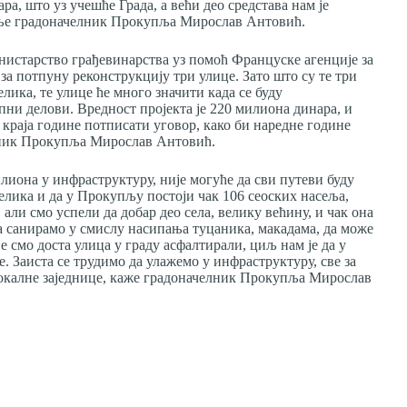
ра, што уз учешће Града, а већи део средстава нам је
иње градоначелник Прокупља Мирослав Антовић.
нистарство грађевинарства уз помоћ Француске агенције за
 за потпуну реконструкцију три улице. Зато што су те три
велика, те улице ће много значити када се буду
пни делови. Вредност пројекта је 220 милиона динара, и
 краја године потписати уговор, како би наредне године
елник Прокупља Мирослав Антовић.
илиона у инфраструктуру, није могуће да сви путеви буду
елика и да у Прокупљу постоји чак 106 сеоских насеља,
, али смо успели да добар део села, велику већину, и чак она
 да санирамо у смислу насипања туцаника, макадама, да може
 смо доста улица у граду асфалтирали, циљ нам је да у
е. Заиста се трудимо да улажемо у инфраструктуру, све за
локалне заједнице, каже градоначелник Прокупља Мирослав