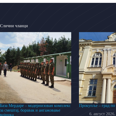
Слични чланци
База Мердаре – модернизован комплекс
Прокупље – град по
за смештај, боравак и ангажовање
6. август 2026.
војника