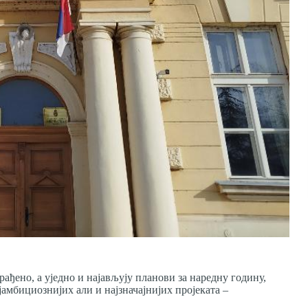
урађено, а уједно и најављују планови за наредну годину,
мбициознијих али и најзначајнијих пројеката –