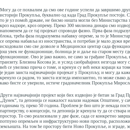
Могу да се похвалим да смо ове године успели да завршимо другу
историји Прокупља, буквално од када Град Прокупље постоји. Са
то је уз помоћ државе, не бисмо ништа могли без Министарства з
кроз надзоре, кроз опрему. Преко 300 милиона динара смо издвоји
напоменем да се тај пројекат спроводи фазно. Прва фаза подразу
блока, трећа фаза подразумева набавку опреме, за то је Минист
се опрема набавља из иностранства, и потребан је мало дужи вр
исходовали смо све дозволе и Медицински центар сада функци
још увек не функционише, болница је и даље на старом месту где 
функционише. Ово је јако важно, не само за грађане Прокупља, ве
транзиту. Близина Косова је, и услед саобраћајних незгода могу с
већ се увелико прича о томе, и кренуи су већ неки кораци ка то
је један заиста најзначајнији пројекат у Прокупљу, и могу да каж
кренуло са радом, то заиста изгледа импозантно, то може свако
како бисте се уверили, истиче градоначелник Прокупља Миросл
Други најзначајнији пројект који бих издвојио је битан за Град 
„Дунек“, та депонија се нажалост налази надомак Општине, у сам
годинама ту, преко 50 година. Проблем је био што је некада пост
партнерству, о концесији, та депонија је кренула ту да се ствара 
простор. То смо реализовали у две фазе, сада се конкретно заврш
потпуно опремљен и инфраструктурно нови простор, расположив
земљишта. На том ће простору бити Ново Прокупље, и зграде, зел