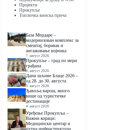
Пројекти
Прокупље
Топличка винска прича
База Мердаре –
модернизован комплекс за
смештај, боравак и
ангажовање војника
7. август 2026.
Прокупље – град по мери
грађана
6. август 2026.
Дани шљиве Блаце 2026 –
од 28. до 30. августа
5. август 2026.
Ђавоља варош, много
више од туристичке
дестинације
4. август 2026.
Уређење Прокупља –
Важни кораци:
Медицински центар и
путна инфраструктура