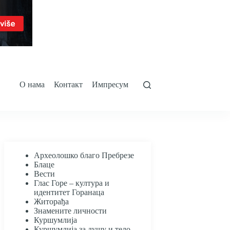
О нама
Контакт
Импресум
Археолошко благо Пребрезе
Блаце
Вести
Глас Горе – култура и
идентитет Горанаца
Житорађа
Знамените личности
Куршумлија
Куршумлија за душу и тело