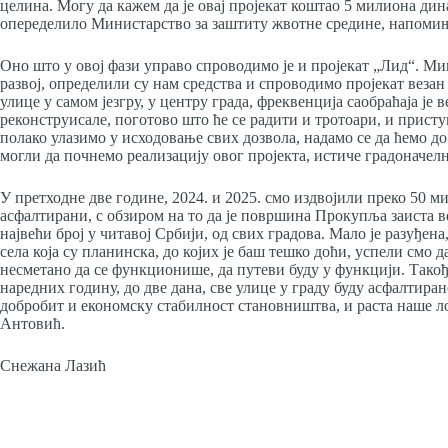
целина. Могу да кажем да је овај пројекат коштао 5 милиона дина
опеределило Министарство за заштиту жвотне средине, напом
Оно што у овој фази управо спроводимо је и пројекат „Лид“. Ми
развој, определили су нам средства и спроводимо пројекат везан
улице у самом језгру, у центру града, фреквенција саобраћаја је 
реконструисале, поготово што ће се радити и тротоари, и присту
полако улазимо у исходовање свих дозвола, надамо се да ћемо до
могли да почнемо реализацију овог пројекта, истиче градонач
У претходне две године, 2024. и 2025. смо издвојили преко 50 м
асфалтирани, с обзиром на то да је површина Прокупља заиста в
највећи број у читавој Србији, од свих градова. Мало је разуђена
села која су планинска, до којих је баш тешко доћи, успели смо
несметано да се функционише, да путеви буду у функцији. Такође
наредних годину, до две дана, све улице у граду буду асфалтиран
добробит и економску стабилност становништва, и раста наше 
Антовић.
Снежана Лазић