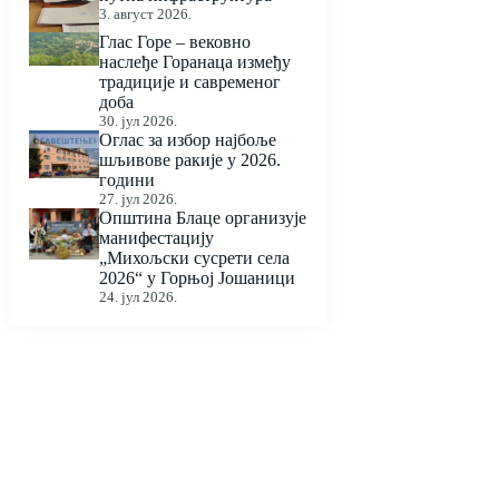
3. август 2026.
Глас Горе – вековно
наслеђе Горанаца између
традиције и савременог
доба
30. јул 2026.
Оглас за избор најбоље
шљивове ракије у 2026.
години
27. јул 2026.
Општина Блаце организује
манифестацију
„Михољски сусрети села
2026“ у Горњој Јошаници
24. јул 2026.