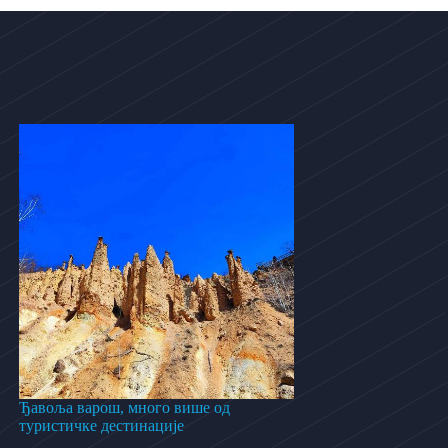
Ђавоља варош, много више од
туристичке дестинације