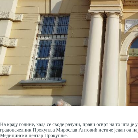
На крају године, када се своде рачуни, прави осврт на то шта је 
градоначелник Прокупља Мирослав Антовић истиче један од наја
Медицински центар Прокупље.