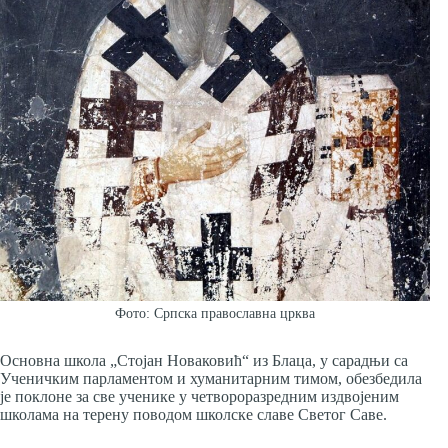
Фото: Српска православна црква
Основна школа „Стојан Новаковић“ из Блаца, у сарадњи са
Ученичким парламентом и хуманитарним тимом, обезбедила
је поклоне за све ученике у четвороразредним издвојеним
школама на терену поводом школске славе Светог Саве.