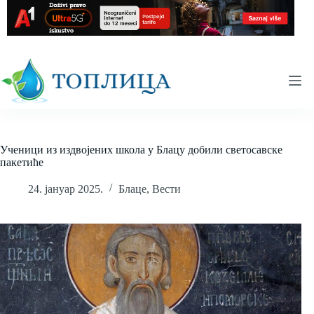
Skip
to
content
Ученици из издвојених школа у Блацу добили светосавске
пакетиће
24. јануар 2025.
Блаце
,
Вести