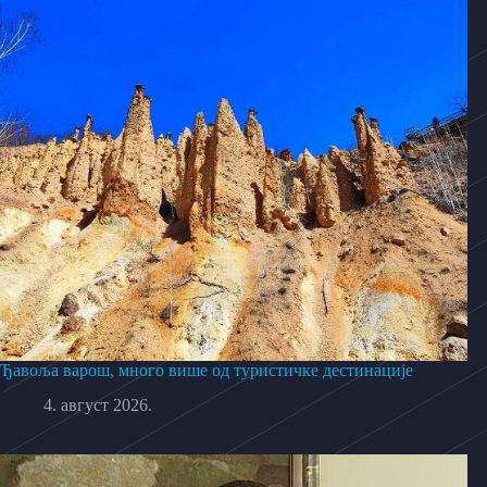
Ђавоља варош, много више од туристичке дестинације
4. август 2026.