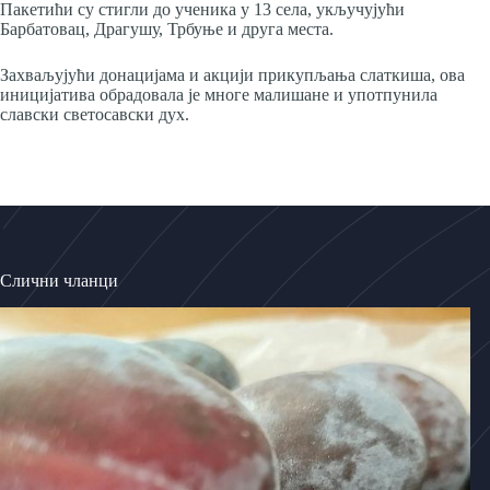
Пакетићи су стигли до ученика у 13 села, укључујући
Барбатовац, Драгушу, Трбуње и друга места.
Захваљујући донацијама и акцији прикупљања слаткиша, ова
иницијатива обрадовала је многе малишане и употпунила
славски светосавски дух.
Слични чланци