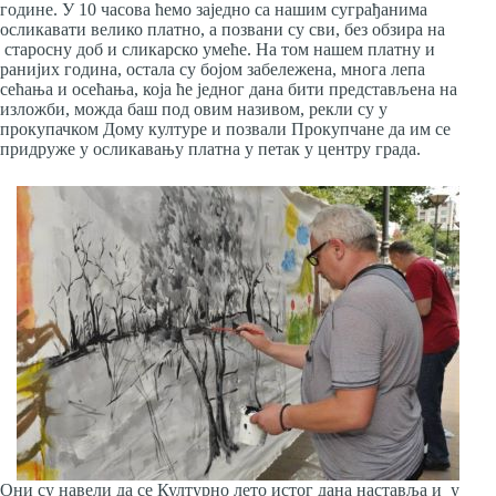
године. У 10 часова ћемо заједно са нашим суграђанима
осликавати велико платно, а позвани су сви, без обзира на
старосну доб и сликарско умеће. На том нашем платну и
ранијих година, остала су бојом забележена, многа лепа
сећања и осећања, која ће једног дана бити представљена на
изложби, можда баш под овим називом, рекли су у
прокупачком Дому културе и позвали Прокупчане да им се
придруже у осликавању платна у петак у центру града.
Они су навели да се Културно лето истог дана наставља и у