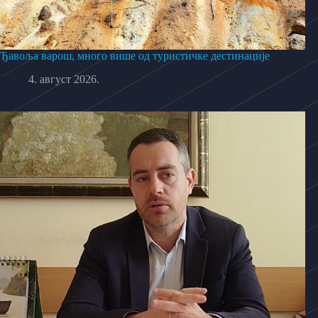
Ђавоља варош, много више од туристичке дестинације
4. август 2026.