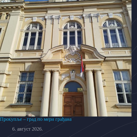
Прокупље – град по мери грађана
6. август 2026.