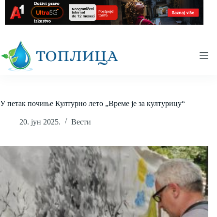
Skip
to
content
У петак почиње Културно лето „Време је за културицу“
20. јун 2025.
Вести