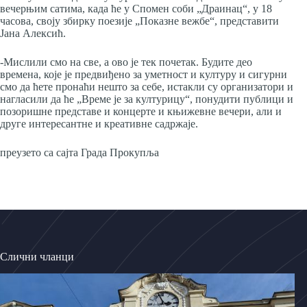
вечерњим сатима, када ће у Спомен соби „Драинац“, у 18
часова, своју збирку поезије „Показне вежбе“, представити
Јана Алексић.
-Мислили смо на све, а ово је тек почетак. Будите део
времена, које је предвиђено за уметност и културу и сигурни
смо да ћете пронаћи нешто за себе, истакли су организатори и
нагласили да ће „Време је за културицу“, понудити публици и
позоришне представе и концерте и књижевне вечери, али и
друге интересантне и креативне садржаје.
преузето са сајта Града Прокупља
Слични чланци