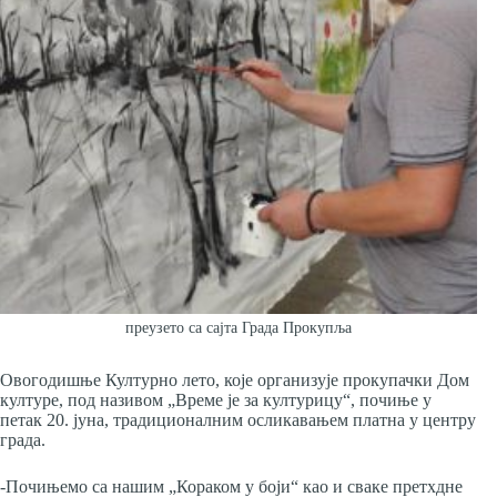
преузето са сајта Града Прокупља
Овогодишње Културно лето, које организује прокупачки Дом
културе, под називом „Време је за културицу“, почиње у
петак 20. јуна, традиционалним осликавањем платна у центру
града.
-Почињемо са нашим „Кораком у боји“ као и сваке претхдне