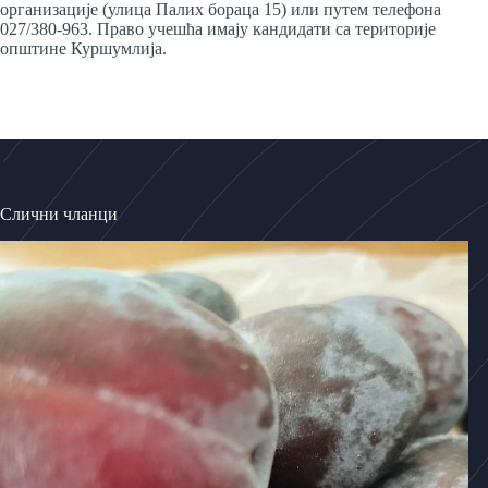
организације (улица Палих бораца 15) или путем телефона
027/380-963. Право учешћа имају кандидати са територије
општине Куршумлија.
Слични чланци