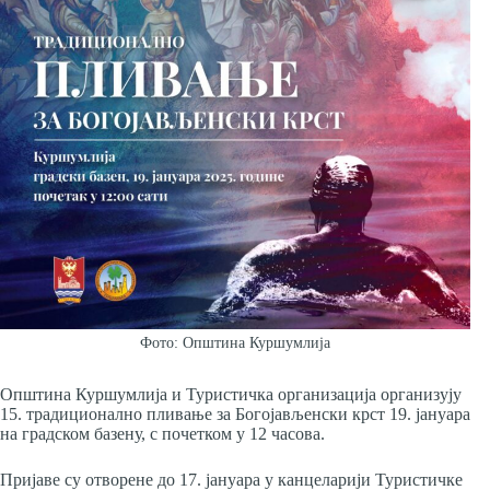
Фото: Општина Куршумлија
Општина Куршумлија и Туристичка организација организују
15. традиционално пливање за Богојављенски крст 19. јануара
на градском базену, с почетком у 12 часова.
Пријаве су отворене до 17. јануара у канцеларији Туристичке