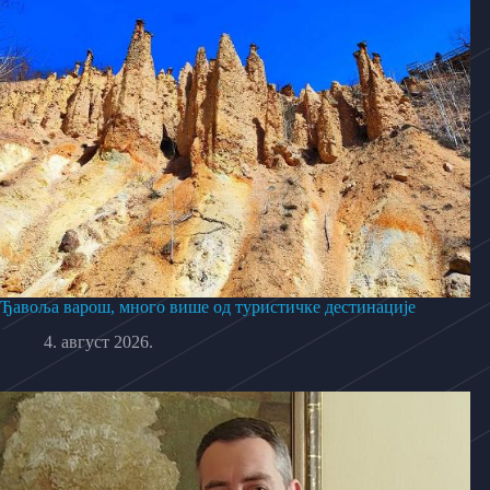
Ђавоља варош, много више од туристичке дестинације
4. август 2026.