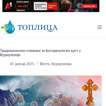
Skip
to
content
Традиционално пливање за Богојављенски крст у
Куршумлији
10. јануар 2025.
Вести
,
Куршумлија