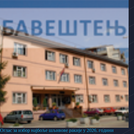
Оглас за избор најбоље шљивове ракије у 2026. години