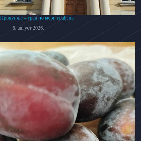
Прокупље – град по мери грађана
6. август 2026.