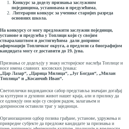
Конкурс за доделу признања заслужним
појединцима, установама и предузећима
,
Литерарни конкурс за ученике старијих разреда
основних школа.
На конкурсу се могу предложити заслужни појединци,
установе и предузећа у Топлици који су својим
стваралаштвом и достигнућима дали допринос
афирмацији Топличког округа, а предлози са биографијом
кандидата могу се доставити до 19. јуна.
Признања се додељују у знаку историјског наслеђа Топлице и
носе имена славних косовских јунака:
„Цар Лазар“, „Царица Милица“, „Југ Богдан“, „Милан
Топлица“ и „Косанчић Иван“.
Светоплички видовдански сабор представља значајан догађај
за културни и духовни живот нашег краја, али и прилику да
се одликују они који су својим радом, залагањем и
доприносом оставили траг у заједници.
Организациони одбор позива грађане, установе, удружења и
привредне субјекте да предложе кандидате за признања и
тиме допринесу афирмацији културе, традиције и вредности