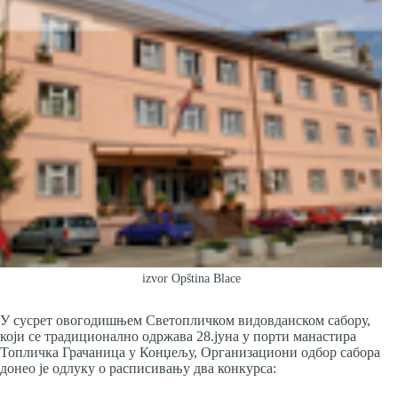
izvor Opština Blace
У сусрет овогодишњем Светопличком видовданском сабору,
који се традиционално одржава 28.јуна у порти манастира
Топличка Грачаница у Конџељу, Организациони одбор сабора
донео је одлуку о расписивању два конкурса: