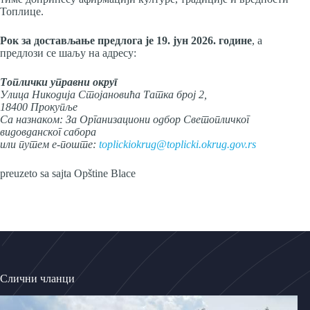
Топлице.
Рок за достављање предлога је ­­­19. јун 2026. године
, а
предлози се шаљу на адресу:
Топлички управни округ
Улица Никодија Стојановића Татка број 2,
18400 Прокупље
Са назнаком: За Организациони одбор Светопличког
видовданског сабора
или путем е-поште:
toplickiokrug@toplicki.okrug.gov.rs
preuzeto sa sajta Opštine Blace
Слични чланци