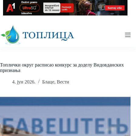
Skip
to
content
Топлички округ расписао конкурс за доделу Видовданских
признања
4. јун 2026.
Блаце
,
Вести