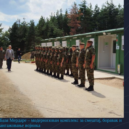
База Мердаре – модернизован комплекс за смештај, боравак и
ангажовање војника