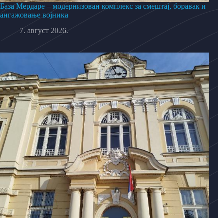
База Мердаре – модернизован комплекс за смештај, боравак и
ангажовање војника
7. август 2026.