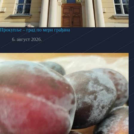
Прокупље – град по мери грађана
6. август 2026.