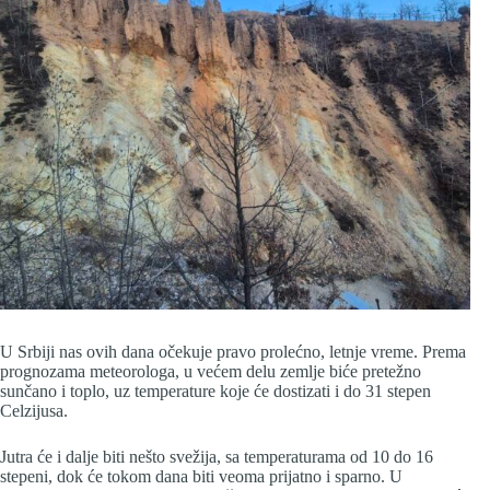
U Srbiji nas ovih dana očekuje pravo prolećno, letnje vreme. Prema
prognozama meteorologa, u većem delu zemlje biće pretežno
sunčano i toplo, uz temperature koje će dostizati i do 31 stepen
Celzijusa.
Jutra će i dalje biti nešto svežija, sa temperaturama od 10 do 16
stepeni, dok će tokom dana biti veoma prijatno i sparno. U