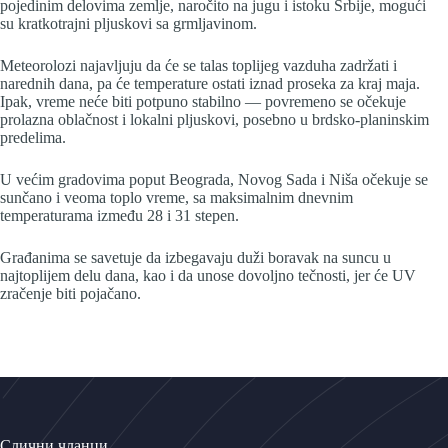
pojedinim delovima zemlje, naročito na jugu i istoku Srbije, mogući
su kratkotrajni pljuskovi sa grmljavinom.
Meteorolozi najavljuju da će se talas toplijeg vazduha zadržati i
narednih dana, pa će temperature ostati iznad proseka za kraj maja.
Ipak, vreme neće biti potpuno stabilno — povremeno se očekuje
prolazna oblačnost i lokalni pljuskovi, posebno u brdsko-planinskim
predelima.
U većim gradovima poput Beograda, Novog Sada i Niša očekuje se
sunčano i veoma toplo vreme, sa maksimalnim dnevnim
temperaturama između 28 i 31 stepen.
Građanima se savetuje da izbegavaju duži boravak na suncu u
najtoplijem delu dana, kao i da unose dovoljno tečnosti, jer će UV
zračenje biti pojačano.
Слични чланци