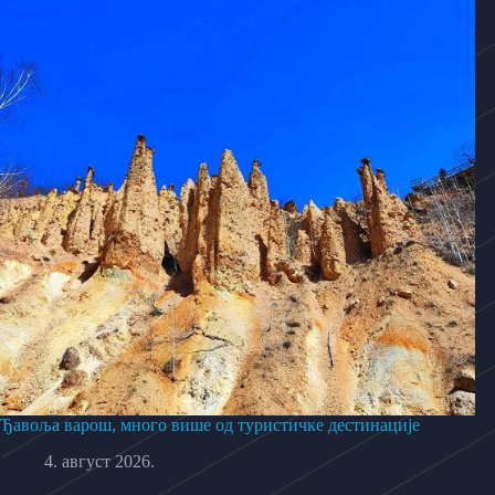
Ђавоља варош, много више од туристичке дестинације
4. август 2026.