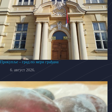
Прокупље – град по мери грађана
6. август 2026.