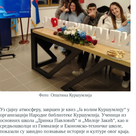
Фото: Општина Куршумлија
Уз сјајну атмосферу, завршен је квиз „Ја волим Куршумлију“ у
организацији Народне библиотеке Куршумлија. Ученици из
основних школа „Дринка Павловић“ и „Милоје Закић“, као и
средњошколци из Гимназије и Економско-техничке школе,
показали су завидно познавање историје и културе овог краја.