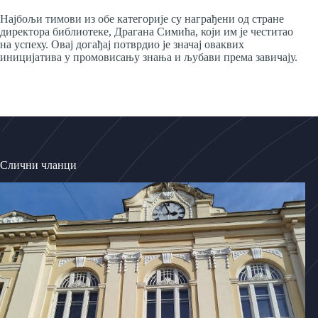
Најбољи тимови из обе категорије су награђени од стране
директора библиотеке, Драгана Симића, који им је честитао
на успеху. Овај догађај потврдио је значај оваквих
иницијатива у промовисању знања и љубави према завичају.
Слични чланци