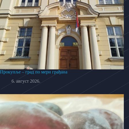
Прокупље – град по мери грађана
6. август 2026.