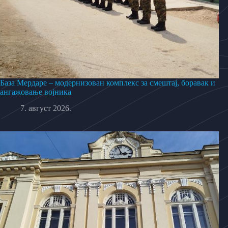
База Мердаре – модернизован комплекс за смештај, боравак и
ангажовање војника
7. август 2026.