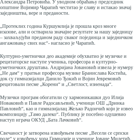
Александра Петровића. У уводном обраћању председник
општине Војимир Чарапић честитао је славу и истакао значај
заједништва, вере и преданости.
„Протеклих година Куршумлија је прошла кроз многе
изазове, али и остварила значајне резултате за нашу заједницу
– захваљујући преданом раду сваког појединца и заједничком
ангажовању свих нас“- нагласио је Чарапић.
Културно-уметнички део академије обухватио је музичке и
рецитаторске наступе ученика, професора и културно-
уметничких друштава. Андријана Јовановић извела је нумеру
„Не дам“ у пратњи професора музике Бранислава Костића,
док су гимназијалци Данило Ђокић и Војин Јевремовић
рецитовали песме „Корени“ и „Светлост, изненада“.
Музички програм обогатили су хармоникашки дуо Илија
Новаковић и Павле Радосављевић, ученици ОШ „Дринка
Павловић“, као и гимназијалац Жељко Радоичић који је извео
композицију „Тамо далеко“. Публику је посебно одушевио
наступ играча ОКУД „Бата Лачковић“.
Свечаност је затворена извођењем песме „Весели се српски
роде“ у извођењу хора Гимназије и ученице Јоване Милетић.