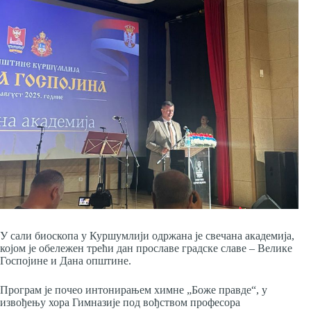
У сали биоскопа у Куршумлији одржана је свечана академија,
којом је обележен трећи дан прославе градске славе – Велике
Госпојине и Дана општине.
Програм је почео интонирањем химне „Боже правде“, у
извођењу хора Гимназије под вођством професора