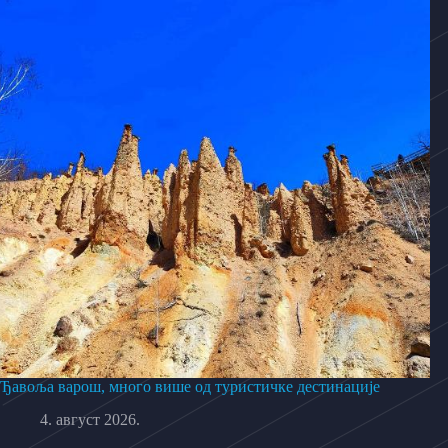
Ђавоља варош, много више од туристичке дестинације
4. август 2026.