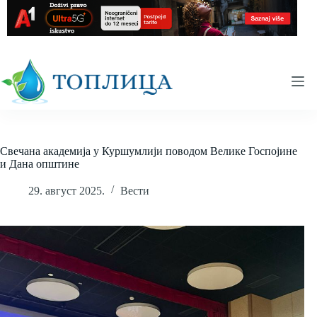
Skip
to
content
Свечана академија у Куршумлији поводом Велике Госпојине
и Дана општине
29. август 2025.
Вести