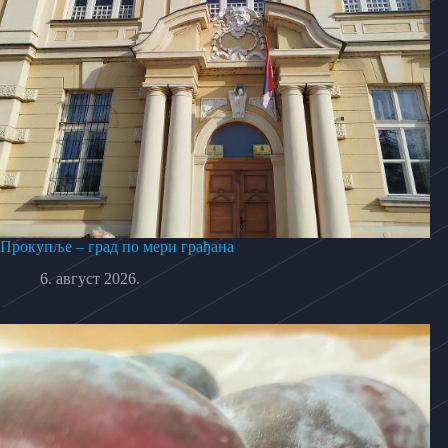
Прокупље – град по мери грађана
6. август 2026.