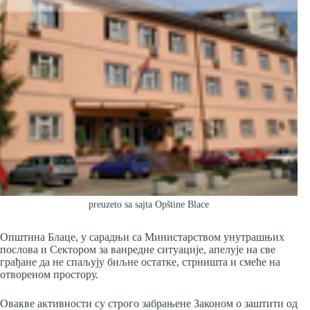
preuzeto sa sajta Opštine Blace
Општина Блаце, у сарадњи са Министарством унутрашњих
послова и Сектором за ванредне ситуације, апелује на све
грађане да не спаљују биљне остатке, стрништа и смеће на
отвореном простору.
Овакве активности су строго забрањене Законом о заштити од