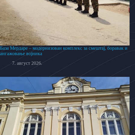
База Мердаре – модернизован комплекс за смештај, боравак и
ангажовање војника
7. август 2026.