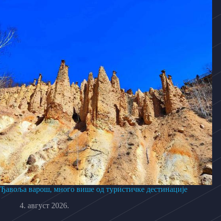
Ђавоља варош, много више од туристичке дестинације
4. август 2026.