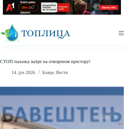
Skip
to
content
СТОП паљењу ватре на отвореном простору!
14. јун 2026.
Блаце
,
Вести