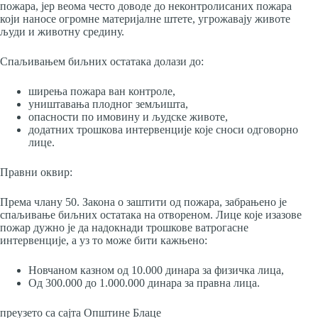
пожара, јер веома често доводе до неконтролисаних пожара
који наносе огромне материјалне штете, угрожавају животе
људи и животну средину.
Спаљивањем биљних остатака долази до:
ширења пожара ван контроле,
уништавања плодног земљишта,
опасности по имовину и људске животе,
додатних трошкова интервенције које сноси одговорно
лице.
Правни оквир:
Према члану 50. Закона о заштити од пожара, забрањено је
спаљивање биљних остатака на отвореном. Лице које изазове
пожар дужно је да надокнади трошкове ватрогасне
интервенције, а уз то може бити кажњено:
Новчаном казном од 10.000 динара за физичка лица,
Од 300.000 до 1.000.000 динара за правна лица.
преузето са сајта Општине Блаце