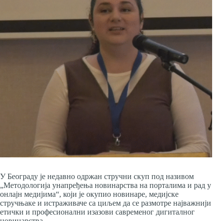
У Београду је недавно одржан стручни скуп под називом
„Методологија унапређења новинарства на порталима и рад у
онлајн медијима“, који је окупио новинаре, медијске
стручњаке и истраживаче са циљем да се размотре најважнији
етички и професионални изазови савременог дигиталног
новинарства.