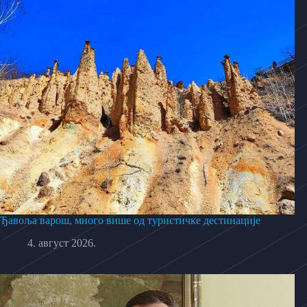
Ђавоља варош, много више од туристичке дестинације
4. август 2026.