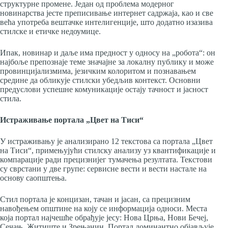
структурне промене. Један од проблема модерног
новинарства јесте преписивање интернет садржаја, као и све
већa употреба вештачке интелигенције, што додатно изазива
стилске и етичке недоумице.
Ипак, новинар и даље има предност у односу на „робота“: он
најбоље препознаје теме значајне за локалну публику и може
провинцијализмима, језичким колоритом и познавањем
средине да обликује стилски убедљив контекст. Основни
предуслови успешне комуникације остају тачност и јасност
стила.
Истраживање портала „Цвет на Тиси“
У истраживању је анализирано 12 текстова са портала „Цвет
на Тиси“, примењујући стилску анализу уз квантификације и
компарације ради прецизнијег тумачења резултата. Текстови
су сврстани у две групе: сервисне вести и вести настале на
основу саопштења.
Стил портала је концизан, тачан и јасан, са прецизним
навођењем општине на коју се информација односи. Места
која портал најчешће обрађује јесу: Нова Црња, Нови Бечеј,
Сечањ, Житиште и Зрењанин. Портал доминантно објављује