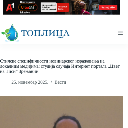
Skip
to
content
Стилске специфичности новинарског изражавања на
локалним медијима: студија случаја Интернет портала ,,Цвет
на Тиси“ Зрењанин
25. новембар 2025.
Вести