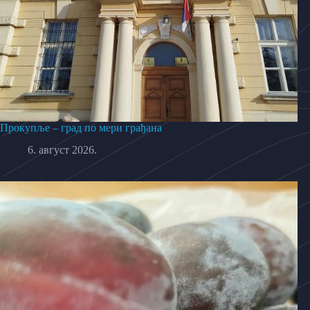
Прокупље – град по мери грађана
6. август 2026.