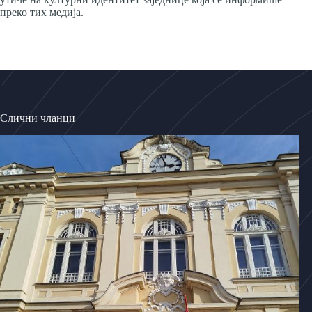
преко тих медија.
Слични чланци