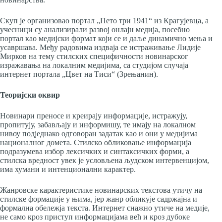
Скуп је организовао портал „Пето три 1941“ из Крагујевца, а
учесници су анализирали развој онлајн медија, посебно
портал као медијски формат који се и даље динамично мења и
усавршава. Међу радовима издваја се истраживање Лидије
Мирков на тему стилских специфичности новинарског
изражавања на локалним медијима, са студијом случаја
интернет портала „Цвет на Тиси“ (Зрењанин).
Теоријски оквир
Новинари преносе и креирају информације, истражују,
пропитују, забављају и информишу, те имају на локалном
нивоу подједнако одговоран задатак као и они у медијима
националног домета. Стилско обликовање информација
подразумева избор лексичких и синтаксичких форми, а
стилска вредност увек је условљена људском интервенцијом,
има хумани и интенционални карактер.
Жанровске карактеристике новинарских текстова утичу на
стилске формације у њима, јер жанр обликује садржајна и
формална обележја текста. Интернет снажно утиче на медије,
не само кроз приступ информацијама већ и кроз дубоке