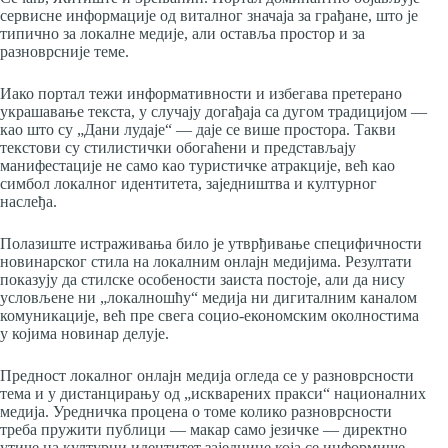
сервисне информације од виталног значаја за грађане, што је
типично за локалне медије, али оставља простор и за
разноврсније теме.
Иако портал тежи информативности и избегава претерано
украшавање текста, у случају догађаја са дугом традицијом —
као што су „Дани лудаје“ — даје се више простора. Такви
текстови су стилистички обогаћени и представљају
манифестације не само као туристичке атракције, већ као
симбол локалног идентитета, заједништва и културног
наслеђа.
Полазиште истраживања било је утврђивање специфичности
новинарског стила на локалним онлајн медијима. Резултати
показују да стилске особености заиста постоје, али да нису
условљене ни „локалношћу“ медија ни дигиталним каналом
комуникације, већ пре свега социо-економским околностима
у којима новинар делује.
Предност локалног онлајн медија огледа се у разноврсности
тема и у дистанцирању од „искварених пракси“ националних
медија. Уредничка процена о томе колико разноврсности
треба пружити публици — макар само језичке — директно
утиче на културни идентитет заједнице која се информише