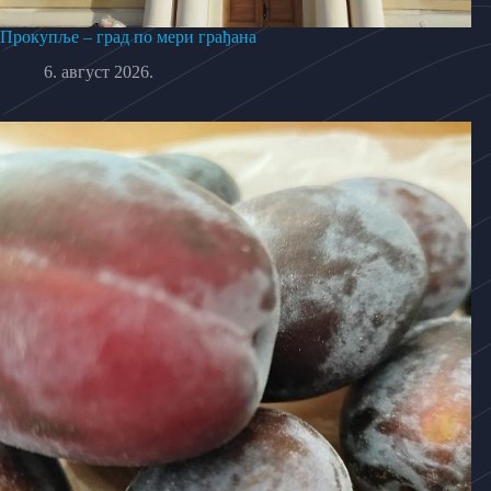
Прокупље – град по мери грађана
6. август 2026.