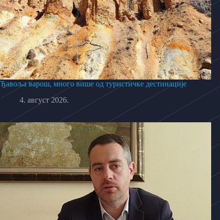
Ђавоља варош, много више од туристичке дестинације
4. август 2026.