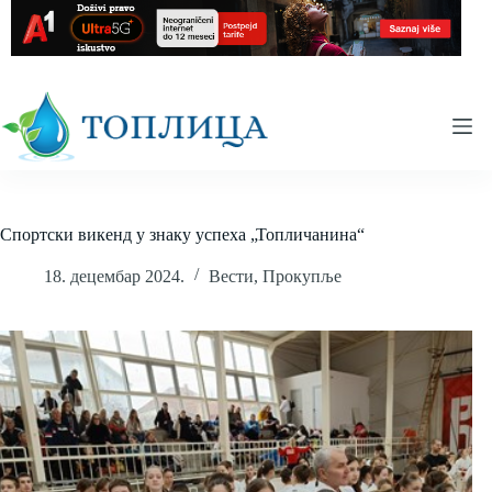
Skip
to
content
Спортски викенд у знаку успеха „Топличанина“
18. децембар 2024.
Вести
,
Прокупље