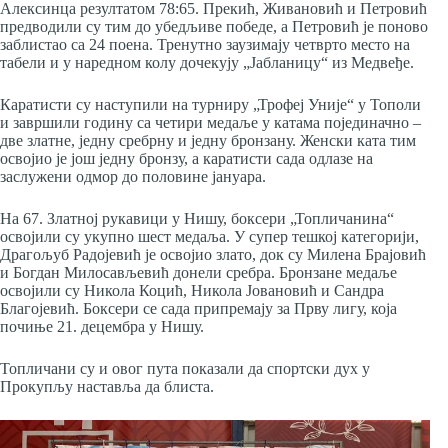
Алексинца резултатом 78:65. Прекић, Живановић и Петровић
предводили су тим до убедљиве победе, а Петровић је поново
заблистао са 24 поена. Тренутно заузимају четврто место на
табели и у наредном колу дочекују „Јабланицу“ из Медвеђе.
Каратисти су наступили на турниру „Трофеј Уније“ у Тополи
и завршили годину са четири медаље у катама појединачно –
две златне, једну сребрну и једну бронзану. Женски ката тим
освојио је још једну бронзу, а каратисти сада одлазе на
заслужени одмор до половине јануара.
На 67. Златној рукавици у Нишу, боксери „Топличанина“
освојили су укупно шест медаља. У супер тешкој категорији,
Драгољуб Радојевић је освојио злато, док су Милена Брајовић
и Богдан Милосављевић донели сребра. Бронзане медаље
освојили су Никола Коцић, Никола Јовановић и Сандра
Благојевић. Боксери се сада припремају за Прву лигу, која
почиње 21. децембра у Нишу.
Топличани су и овог пута показали да спортски дух у
Прокупљу наставља да блиста.