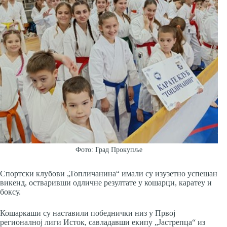
Фото: Град Прокупље
Спортски клубови „Топличанина“ имали су изузетно успешан
викенд, остваривши одличне резултате у кошарци, каратеу и
боксу.
Кошаркаши су наставили победнички низ у Првој
регионалној лиги Исток, савладавши екипу „Јастрепца“ из