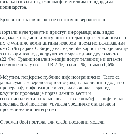
питања о квалитету, економији и етичким стандардима
новинарства.
Брзо, интерактивно, али не и потпуно веродостојно
Портали нуде тренутни приступ информацијама, видео
садржаје, подкасте и могућност интеракције са читаоцима. То
их је учинило доминантним извором: према истраживањима,
око 55% грађана Србије данас најчешће користи онлајн медије
за информисање, док друштвене мреже држе друго место
(22,4%). Традиционални медији попут телевизије и штампе
све више остају иза — ТВ 21%, радио 1%, штампа 0,6%.
Међутим, повјерење публике није неограничено. Често се
јавља сумња у веродостојност објава, па корисници додатно
проверавају информације кроз друге канале. Један од
кључних проблема је појава лажних вести и
сензационалистичких наслова — тзв. кликбејт — који, иако
повећава број прегледа, урушава уредничке стандарде и
професионални интегритет.
Огроман број портала, али слаби пословни модели