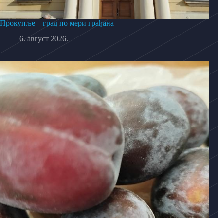
Прокупље – град по мери грађана
6. август 2026.