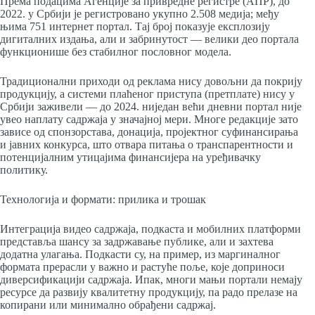
Према подацима Агенције за привредне регистре (АПР), до
2022. у Србији је регистровано укупно 2.508 медија; међу
њима 751 интернет портал. Тај број показује експлозију
дигиталних издања, али и забринутост — велики део портала
функционише без стабилног пословног модела.
Традиционални приходи од реклама нису довољни да покрију
продукцију, а системи плаћеног приступа (претплате) нису у
Србији заживели — до 2024. ниједан већи дневни портал није
увео наплату садржаја у значајној мери. Многе редакције зато
зависе од спонзорстава, донација, пројектног суфинансирања
и јавних конкурса, што отвара питања о транспарентности и
потенцијалним утицајима финансијера на уређивачку
политику.
Технологија и формати: прилика и трошак
Интеграција видео садржаја, подкаста и мобилних платформи
представља шансу за задржавање публике, али и захтева
додатна улагања. Подкасти су, на пример, из маргиналног
формата прерасли у важно и растуће поље, које доприноси
диверсификацији садржаја. Ипак, многи мањи портали немају
ресурсе да развију квалитетну продукцију, па радо прелазе на
копирани или минимално обрађени садржај.