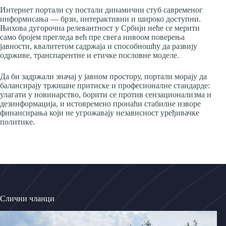
Интернет портали су постали динамични стуб савременог
информисања — брзи, интерактивни и широко доступни.
Њихова дугорочна релевантност у Србији неће се мерити
само бројем прегледа већ пре свега нивоом поверења
јавности, квалитетом садржаја и способношћу да развију
одрживе, транспарентне и етичке пословне моделе.
Да би задржали значај у јавном простору, портали морају да
балансирају тржишне притиске и професионалне стандарде:
улагати у новинарство, борити се против сензационализма и
дезинформација, и истовремено пронаћи стабилне изворе
финансирања који не угрожавају независност уређивачке
политике.
Слични чланци