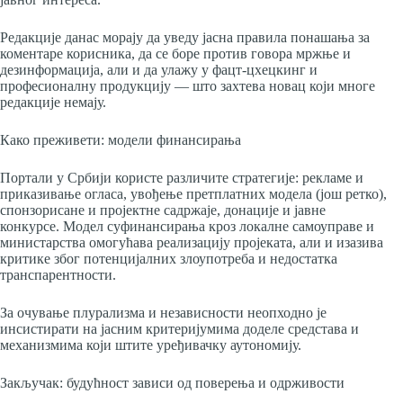
Редакције данас морају да уведу јасна правила понашања за
коментаре корисника, да се боре против говора мржње и
дезинформација, али и да улажу у фацт-цхецкинг и
професионалну продукцију — што захтева новац који многе
редакције немају.
Како преживети: модели финансирања
Портали у Србији користе различите стратегије: рекламе и
приказивање огласа, увођење претплатних модела (још ретко),
спонзорисане и пројектне садржаје, донације и јавне
конкурсе. Модел суфинансирања кроз локалне самоуправе и
министарства омогућава реализацију пројеката, али и изазива
критике због потенцијалних злоупотреба и недостатка
транспарентности.
За очување плурализма и независности неопходно је
инсистирати на јасним критеријумима доделе средстава и
механизмима који штите уређивачку аутономију.
Закључак: будућност зависи од поверења и одрживости