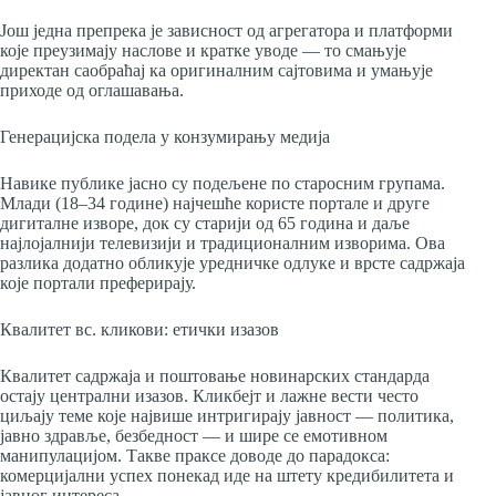
Још једна препрека је зависност од агрегатора и платформи
које преузимају наслове и кратке уводе — то смањује
директан саобраћај ка оригиналним сајтовима и умањује
приходе од оглашавања.
Генерацијска подела у конзумирању медија
Навике публике јасно су подељене по старосним групама.
Млади (18–34 године) најчешће користе портале и друге
дигиталне изворе, док су старији од 65 година и даље
најлојалнији телевизији и традиционалним изворима. Ова
разлика додатно обликује уредничке одлуке и врсте садржаја
које портали преферирају.
Квалитет вс. кликови: етички изазов
Квалитет садржаја и поштовање новинарских стандарда
остају централни изазов. Кликбејт и лажне вести често
циљају теме које највише интригирају јавност — политика,
јавно здравље, безбедност — и шире се емотивном
манипулацијом. Такве праксе доводе до парадокса:
комерцијални успех понекад иде на штету кредибилитета и
јавног интереса.