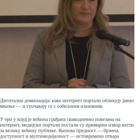
Дигитална доминација: како интернет портали обликују јавно
мњење — и суочавају се с озбиљним изазовима
У ери у којој је већина грађана свакодневно повезана на
интернет, медијски портали постали су примарни извор вести
за велику већину публике. Њихова предност — брзина,
доступност и мултимедијалност — истовремено отвара