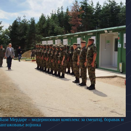
База Мердаре – модернизован комплекс за смештај, боравак и
ангажовање војника