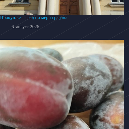
Прокупље – град по мери грађана
6. август 2026.