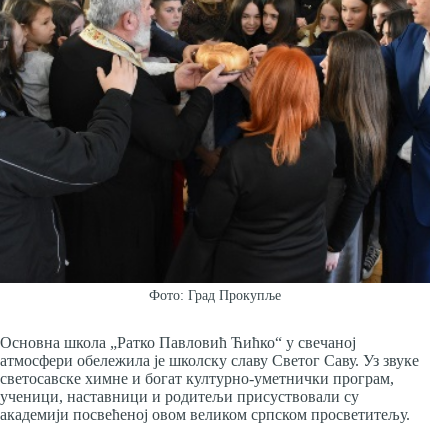
Фото: Град Прокупље
Основна школа „Ратко Павловић Ћићко“ у свечаној
атмосфери обележила је школску славу Светог Саву. Уз звуке
светосавске химне и богат културно-уметнички програм,
ученици, наставници и родитељи присуствовали су
академији посвећеној овом великом српском просветитељу.