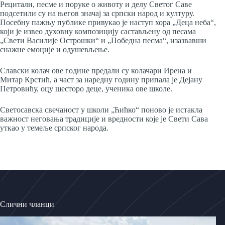
Рецитали, песме и поруке о животу и делу Светог Саве
подсетили су на његов значај за српски народ и културу.
Посебну пажњу публике привукао је наступ хора „Деца неба“,
који је извео духовну композицију састављену од песама
„Свети Василије Острошки“ и „Победна песма“, изазвавши
снажне емоције и одушевљење.
Славски колач ове године предали су колачари Ирена и
Митар Крстић, а част за наредну годину припала је Дејану
Петровићу, оцу шесторо деце, ученика ове школе.
Светосавска свечаност у школи „Ћићко“ поново је истакла
важност неговања традиције и вредности које је Свети Сава
уткао у темеље српског народа.
Слични чланци