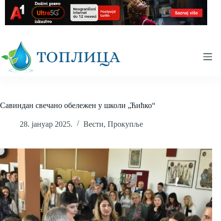
Skip
to
content
Савиндан свечано обележен у школи „Ћићко“
28. јануар 2025.
Вести
,
Прокупље