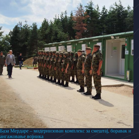
База Мердаре – модернизован комплекс за смештај, боравак и
ангажовање војника