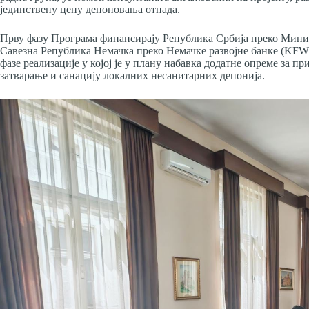
јединствену цену депоновања отпада.
Прву фазу Програма финансирају Република Србија преко Минис
Савезна Република Немачка преко Немачке развојне банке (KFW)
фазе реализације у којој је у плану набавка додатне опреме за
затварање и санацију локалних несанитарних депонија.