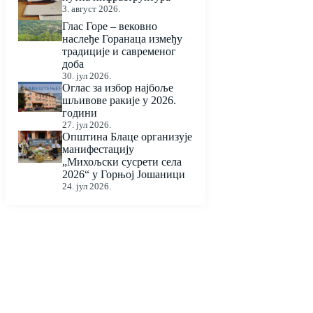
3. август 2026.
Глас Горе – вековно
наслеђе Горанаца између
традиције и савременог
доба
30. јул 2026.
Оглас за избор најбоље
шљивове ракије у 2026.
години
27. јул 2026.
Општина Блаце организује
манифестацију
„Михољски сусрети села
2026“ у Горњој Јошаници
24. јул 2026.