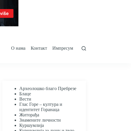
О нама
Контакт
Импресум
Археолошко благо Пребрезе
Блаце
Вести
Глас Горе – култура и
идентитет Горанаца
Житорађа
Знамените личности
Куршумлија
Куршумлија за душу и тело