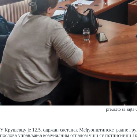
preuzeto sa sajta
У Крушевцу је 12.5. одржан састанак Међуопштинске радне гр
послова управљања комуналним отпадом чији су потписници Гр