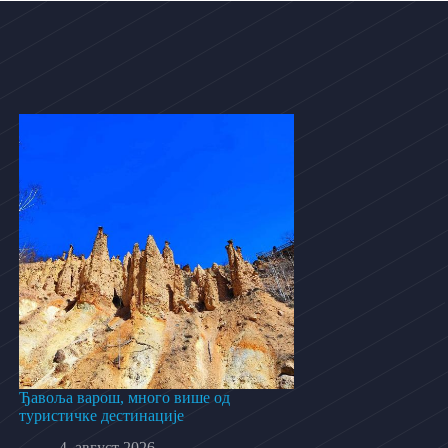
Ђавоља варош, много више од
туристичке дестинације
4. август 2026.