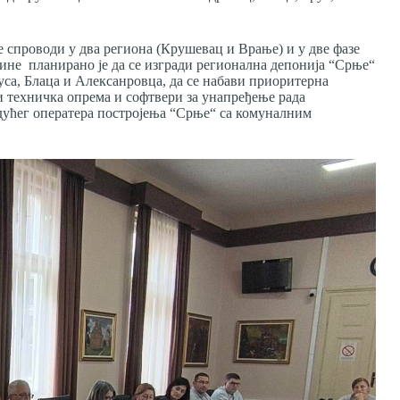
спроводи у два региона (Крушевац и Врање) и у две фазе
године планирано је да се изгради регионална депонија “Срње“
уса, Блаца и Алексанровца, да се набави приоритерна
и техничка опрема и софтвери за унапређење рада
дућег оператера постројења “Срње“ са комуналним