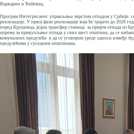
Варварин и Ћићевац.
Програм Интегрисаног управљања чврстим отпадом у Србији се 
реализације. У првој фази реализације која ће трајати до 2028 
поред Крушевца, једна трансфер станица за пријем отпада из Бр
опрема за прикупљање отпада у свих шест општина, да се набав
комуналних предузећа и да се уговором уреде односи између бу
предузећима у суседним општинама.