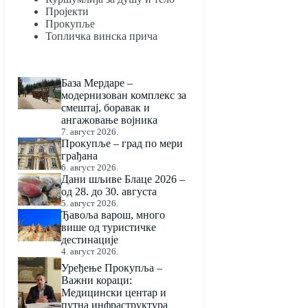
Пројекти
Прокупље
Топличка винска прича
База Мердаре –
модернизован комплекс за
смештај, боравак и
ангажовање војника
7. август 2026.
Прокупље – град по мери
грађана
6. август 2026.
Дани шљиве Блаце 2026 –
од 28. до 30. августа
5. август 2026.
Ђавоља варош, много
више од туристичке
дестинације
4. август 2026.
Уређење Прокупља –
Важни кораци:
Медицински центар и
путна инфраструктура