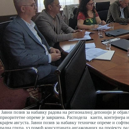
Јавни позив за набавку радова на регионалној депонији је обја
приоритетне опреме је завршена. Расподела канти, контејнера 
крајем августа. Јавни позив за набавку техничке опреме и софт
радна група, уз помоћ консултаната ангажованих на пројекту, ра