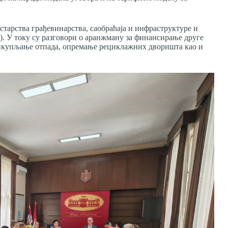
тарства грађевинарства, саобраћаја и инфраструктуре и
. У току су разговори о аранжману за финансирање друге
 прикупљање отпада, опремање рециклажних дворишта као и