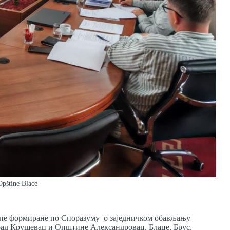
 Opštine Blace
упе формиране по Споразуму о заједничком обављању
ад Крушевац и Општине Александровац, Блаце, Брус,