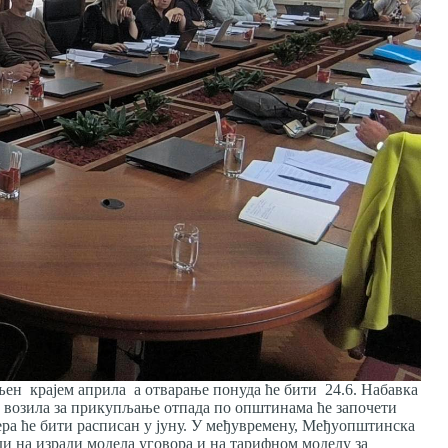
вљен крајем априла а отварање понуда ће бити 24.6. Набавка
и возила за прикупљање отпада по општинама ће започети
вера ће бити расписан у јуну. У међувремену, Међуопштинска
ди на изради модела уговора и на тарифном моделу за