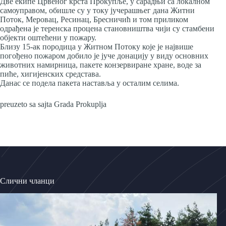
Две екипе Црвеног крста Прокупље, у сарадњи са локалном
самоуправом, обишле су у току јучерашњег дана Житни
Поток, Меровац, Ресинац, Бресничић и том приликом
одрађена је теренска процена становништва чији су стамбени
објекти оштећени у пожару.
Близу 15-ак породица у Житном Потоку које је највише
погођено пожаром добило је јуче донацију у виду основних
животних намирница, пакете конзервиране хране, воде за
пиће, хигијенских средстава.
Данас се подела пакета наставља у осталим селима.
preuzeto sa sajta Grada Prokuplja
Слични чланци