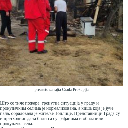
preuzeto sa sajta Grada Prokuplja
Што се тиче пожара, тренутна ситуација у граду и
прокупачким селима је нормализована, а киша која је јуче
пала, обрадовала је житеље Топлице. Представници Града су
и претходног дана били са суграђанима и обилазили
прокупачка села.