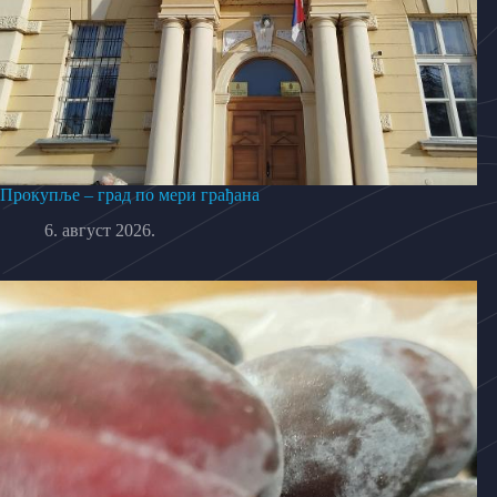
Прокупље – град по мери грађана
6. август 2026.