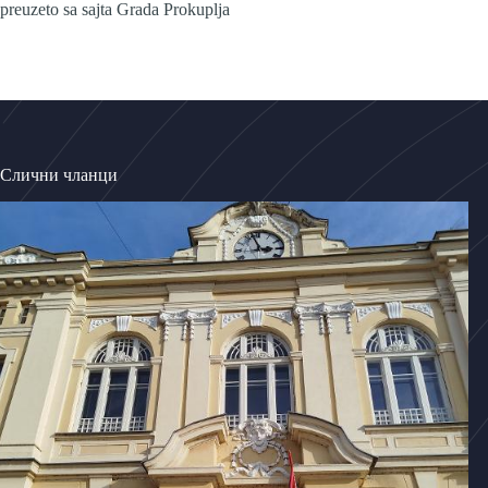
preuzeto sa sajta Grada Prokuplja
Слични чланци