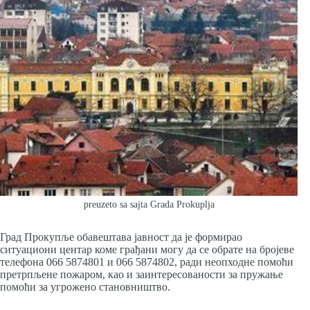
preuzeto sa sajta Grada Prokuplja
Град Прокупље обавештава јавност да је формирао
ситуациони центар коме грађани могу да се обрате на бројеве
телефона 066 5874801 и 066 5874802, ради неопходне помоћи
претрпљене пожаром, као и заинтересованости за пружање
помоћи за угрожено становништво.