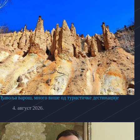
Ђавоља варош, много више од туристичке дестинације
4. август 2026.