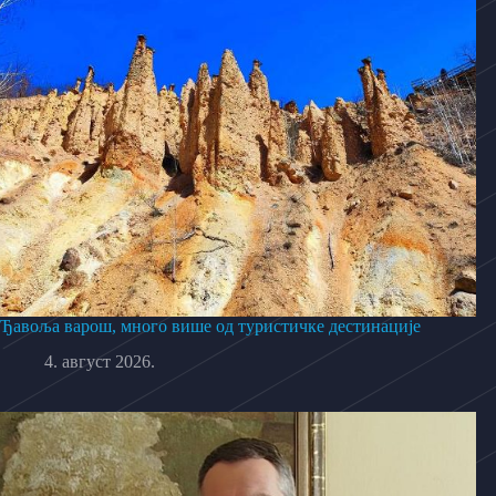
Ђавоља варош, много више од туристичке дестинације
4. август 2026.