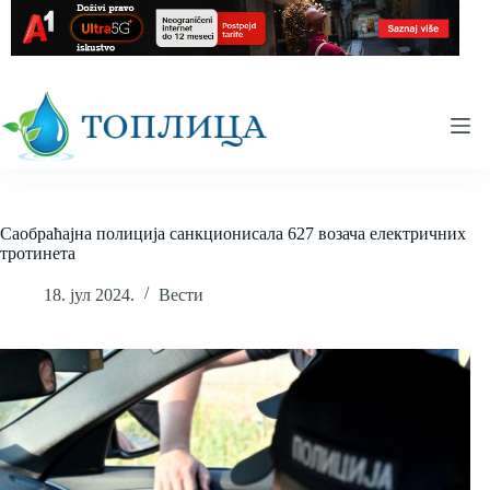
Skip
to
content
Саобраћајна полиција санкционисала 627 возача електричних
тротинета
18. јул 2024.
Вести