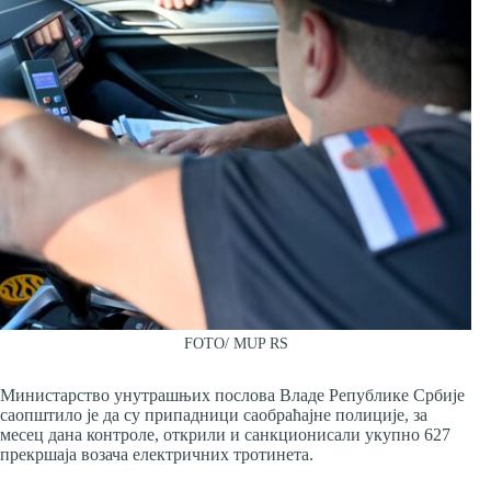
FOTO/ MUP RS
Министарство унутрашњих послова Владе Републике Србије
саопштило је да су припадници саобраћајне полиције, за
месец дана контроле, открили и санкционисали укупно 627
прекршаја возача електричних тротинета.