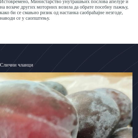
Истовремено, Министарство унутрашњих послова апелује и
на возаче других моторних возила да обрате посебну пажњу,
како би се смањио ризик од настанка саобраћајне незгоде,
наводи се у саопштењу.
Слични чланци