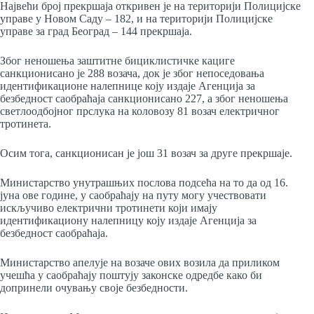
Највећи број прекршаја откривен је на територији Полицијске
управе у Новом Саду – 182, и на територији Полицијске
управе за град Београд – 144 прекршаја.
Због неношења заштитне бициклистичке кациге
санкционисано је 288 возача, док је због непоседовања
идентификационе налепнице коју издаје Агенција за
безбедност саобраћаја санкционисано 227, а због неношења
светлоодбојног прслука на коловозу 81 возач електричног
тротинета.
Осим тога, санкционисан је још 31 возач за друге прекршаје.
Министарство унутрашњих послова подсећа на то да од 16.
јуна ове године, у саобраћају на путу могу учествовати
искључиво електрични тротинети који имају
идентификациону налепницу коју издаје Агенција за
безбедност саобраћаја.
Министарство апелује на возаче ових возила да приликом
учешћа у саобраћају поштују законске одредбе како би
допринели очувању своје безбедности.