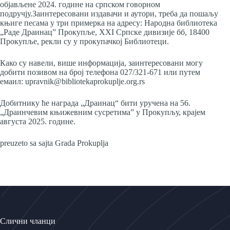
објављене 2024. године на српском говорном
подручју.Заинтересовани издавачи и аутори, треба да пошаљу
књиге песама у три примерка на адресу: Народна библиотека
„Раде Драинац” Прокупље, XXI Српске дивизије бб, 18400
Прокупље, рекли су у прокупачкој Библиотеци.
Како су навели, више информација, заинтересовани могу
добити позивом на број телефона 027/321-671 или путем
емаил: upravnik@bibliotekaprokuplјe.org.rs
Добитнику ће награда „Драинац“ бити уручена на 56.
„Драинчевим књижевним сусретима” у Прокупљу, крајем
августа 2025. године.
preuzeto sa sajta Grada Prokuplja
Слични чланци