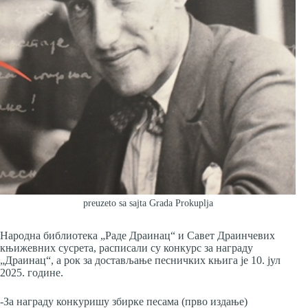
preuzeto sa sajta Grada Prokuplja
Народна библиотека „Раде Драинац“ и Савет Драинчевих
књижевних сусрета, расписали су конкурс за награду
„Драинац“, а рок за достављање песничких књига је 10. јул
2025. године.
-За награду конкуришу збирке песама (прво издање)