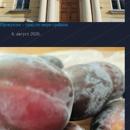
Прокупље – град по мери грађана
6. август 2026.