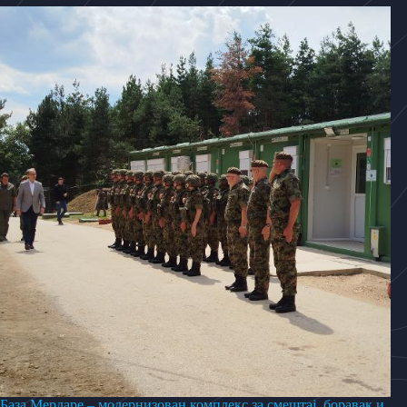
База Мердаре – модернизован комплекс за смештај, боравак и