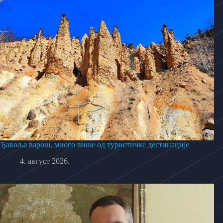
Ђавоља варош, много више од туристичке дестинације
4. август 2026.