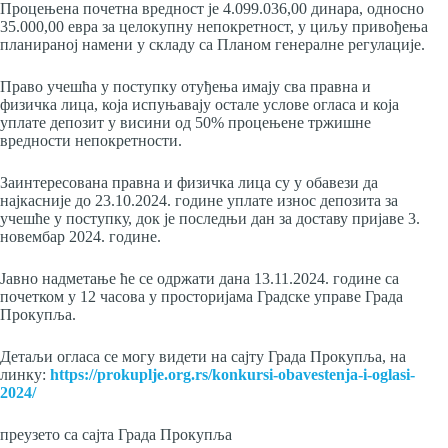
Процењена почетна вредност је 4.099.036,00 динара, односно
35.000,00 евра за целокупну непокретност, у циљу привођења
планираној намени у складу са Планом генералне регулације.
Право учешћа у поступку отуђења имају сва правна и
физичка лица, која испуњавају остале услове огласа и која
уплате депозит у висини од 50% процењене тржишне
вредности непокретности.
Заинтересована правна и физичка лица су у обавези да
најкасније до 23.10.2024. године уплате износ депозита за
учешће у поступку, док је последњи дан за доставу пријаве 3.
новембар 2024. године.
Јавно надметање ће се одржати дана 13.11.2024. године са
почетком у 12 часова у просторијама Градске управе Града
Прокупља.
Детаљи огласа се могу видети на сајту Града Прокупља, на
линку:
https://prokuplje.org.rs/konkursi-obavestenja-i-oglasi-
2024/
преузето са сајта Града Прокупља