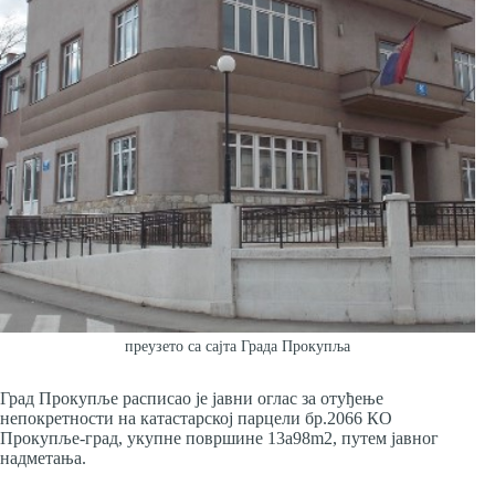
преузето са сајта Града Прокупља
Град Прокупље расписао је јавни оглас за отуђење
непокретности на катастарској парцели бр.2066 КО
Прокупље-град, укупне површине 13а98m2, путем јавног
надметања.