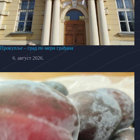
Прокупље – град по мери грађана
6. август 2026.