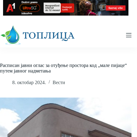
Skip
to
content
Расписан јавни оглас за отуђење простора код „мале пијаце“
путем јавног надметања
8. октобар 2024.
Вести