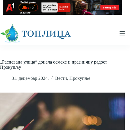
Skip
to
content
„Распевана улица“ донела осмехе и празничну радост
Прокупљу
31. децембар 2024.
Вести
,
Прокупље