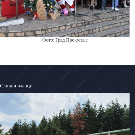
Фото: Град Прокупље
Слични чланци