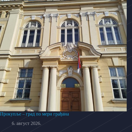
Прокупље – град по мери грађана
6. август 2026.