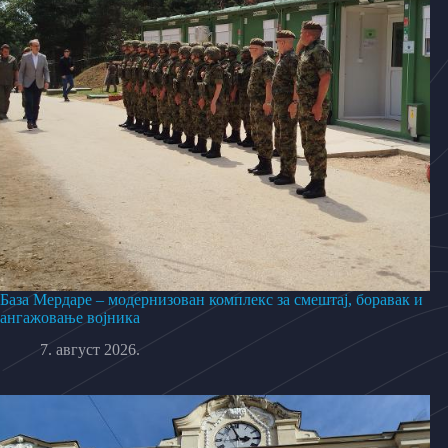
База Мердаре – модернизован комплекс за смештај, боравак и
ангажовање војника
7. август 2026.