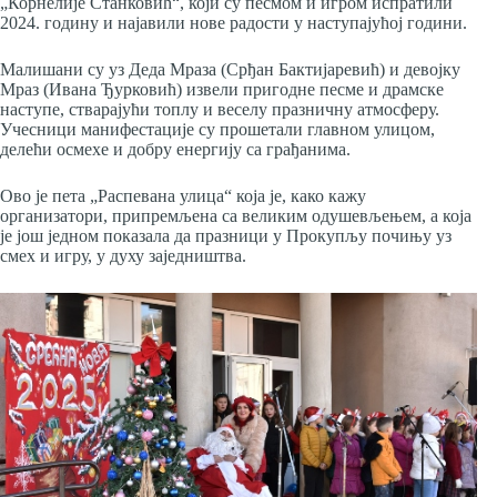
„Корнелије Станковић“, који су песмом и игром испратили
2024. годину и најавили нове радости у наступајућој години.
Малишани су уз Деда Мраза (Срђан Бактијаревић) и девојку
Мраз (Ивана Ђурковић) извели пригодне песме и драмске
наступе, стварајући топлу и веселу празничну атмосферу.
Учесници манифестације су прошетали главном улицом,
делећи осмехе и добру енергију са грађанима.
Ово је пета „Распевана улица“ која је, како кажу
организатори, припремљена са великим одушевљењем, а која
је још једном показала да празници у Прокупљу почињу уз
смех и игру, у духу заједништва.