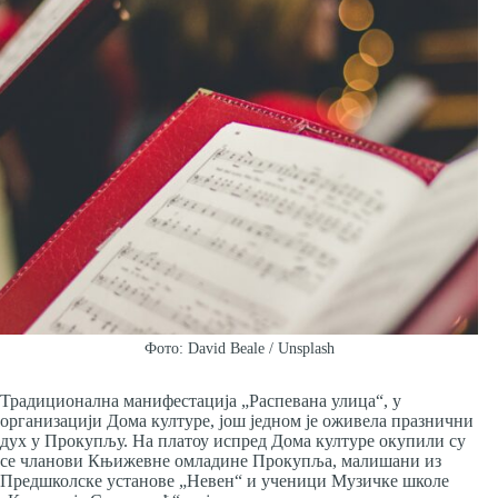
Фото: David Beale / Unsplash
Традиционална манифестација „Распевана улица“, у
организацији Дома културе, још једном је оживела празнични
дух у Прокупљу. На платоу испред Дома културе окупили су
се чланови Књижевне омладине Прокупља, малишани из
Предшколске установе „Невен“ и ученици Музичке школе