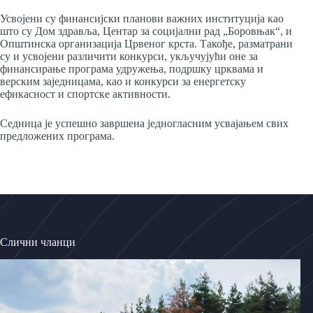
Усвојени су финансијски планови важних институција као
што су Дом здравља, Центар за социјални рад „Боровњак“, и
Општинска организација Црвеног крста. Такође, разматрани
су и усвојени различити конкурси, укључујући оне за
финансирање програма удружења, подршку црквама и
верским заједницама, као и конкурси за енергетску
ефикасност и спортске активности.
Седница је успешно завршена једногласним усвајањем свих
предложених програма.
Слични чланци