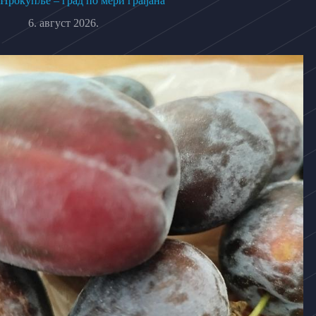
Прокупље – град по мери грађана
6. август 2026.