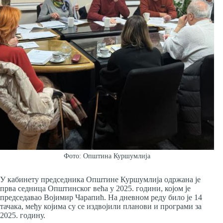
Фото: Општина Куршумлија
У кабинету председника Општине Куршумлија одржана је
прва седница Општинског већа у 2025. години, којом је
председавао Војимир Чарапић. На дневном реду било је 14
тачака, међу којима су се издвојили планови и програми за
2025. годину.