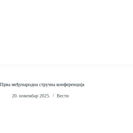
Skip
to
content
Прва међународна стручна конференција
20. новембар 2025.
Вести