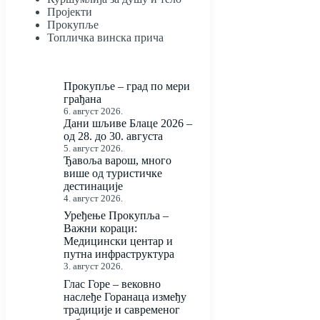
Пројекти
Прокупље
Топличка винска прича
Прокупље – град по мери
грађана
6. август 2026.
Дани шљиве Блаце 2026 –
од 28. до 30. августа
5. август 2026.
Ђавоља варош, много
више од туристичке
дестинације
4. август 2026.
Уређење Прокупља –
Важни кораци:
Медицински центар и
путна инфраструктура
3. август 2026.
Глас Горе – вековно
наслеђе Горанаца између
традиције и савременог