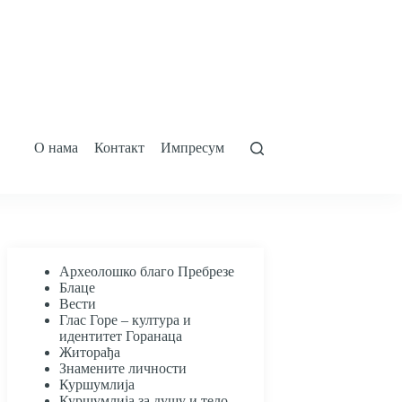
О нама
Контакт
Импресум
Археолошко благо Пребрезе
Блаце
Вести
Глас Горе – култура и
идентитет Горанаца
Житорађа
Знамените личности
Куршумлија
Куршумлија за душу и тело