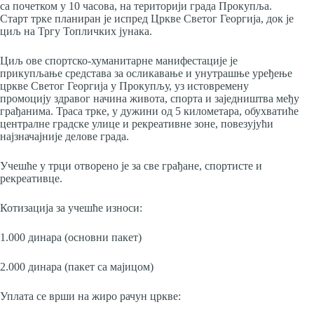
са почетком у 10 часова, на територији града Прокупља.
Старт трке планиран је испред Цркве Светог Георгија, док је
циљ на Тргу Топличких јунака.
Циљ ове спортско-хуманитарне манифестације је
прикупљање средстава за осликавање и унутрашње уређење
цркве Светог Георгија у Прокупљу, уз истовремену
промоцију здравог начина живота, спорта и заједништва међу
грађанима. Траса трке, у дужини од 5 километара, обухватиће
централне градске улице и рекреативне зоне, повезујући
најзначајније делове града.
Учешће у трци отворено је за све грађане, спортисте и
рекреативце.
Котизација за учешће износи:
1.000 динара (основни пакет)
2.000 динара (пакет са мајицом)
Уплата се врши на жиро рачун цркве: