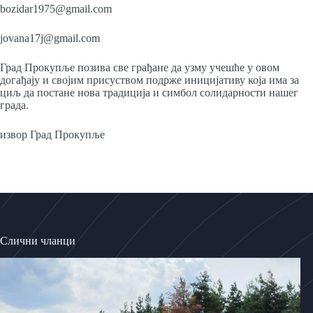
bozidar1975@gmail.com
jovana17j@gmail.com
Град Прокупље позива све грађане да узму учешће у овом
догађају и својим присуством подрже иницијативу која има за
циљ да постане нова традиција и симбол солидарности нашег
града.
извор Град Прокупље
Слични чланци