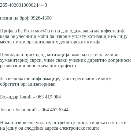
265-4020310000244-43
позив на број: 0926-4300
Пријава ће бити могућа и на дан одржавања манифестације,
када ће учесници моћи да изврше уплату котизације на лицу
места путем организованих донаторских кутија.
Целокупан приход од котизација намењен је искључиво
хуманитарној сврси, чиме сваки учесник директно доприноси
реализацији овог значајног пројекта.
За све додатне информације, заинтересовани се могу
обратити организаторима:
Божидар Јовић – 063 419 984
Јована Јовановић – 064 462 6344
Након извршене уплате, потребно је послати доказ о уплати
на једну од следећих адреса електронске поште: