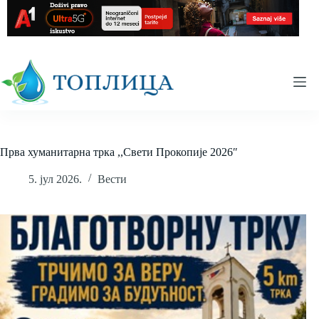
Skip
to
content
Прва хуманитарна трка ,,Свети Прокопије 2026″
5. јул 2026.
Вести