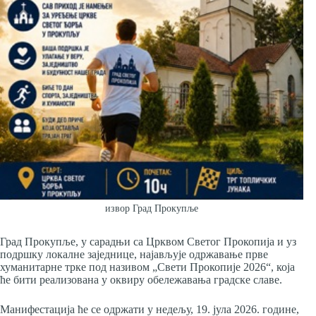
извор Град Прокупље
Град Прокупље, у сарадњи са Црквом Светог Прокопија и уз
подршку локалне заједнице, најављује одржавање прве
хуманитарне трке под називом „Свети Прокопије 2026“, која
ће бити реализована у оквиру обележавања градске славе.
Манифестација ће се одржати у недељу, 19. јула 2026. године,