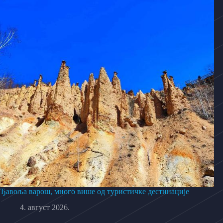
Ђавоља варош, много више од туристичке дестинације
4. август 2026.