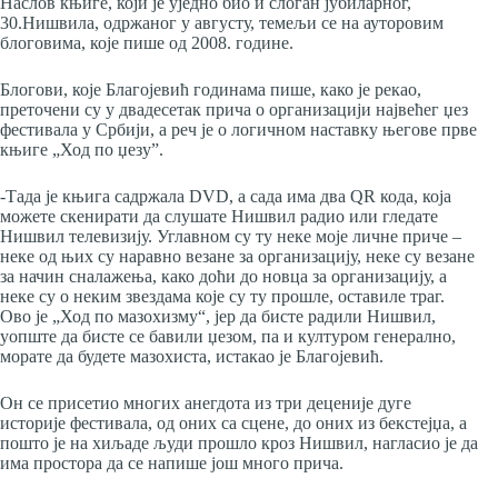
Наслов књиге, који је уједно био и слоган јубиларног,
30.Нишвила, одржаног у августу, темељи се на ауторовим
блоговима, које пише од 2008. године.
Блогови, које Благојевић годинама пише, како је рекао,
преточени су у двадесетак прича о организацији највећег џез
фестивала у Србији, а реч је о логичном наставку његове прве
књиге „Ход по џезу”.
-Тада је књига садржала DVD, а сада има два QR кода, која
можете скенирати да слушате Нишвил радио или гледате
Нишвил телевизију. Углавном су ту неке моје личне приче –
неке од њих су наравно везане за организацију, неке су везане
за начин сналажења, како доћи до новца за организацију, а
неке су о неким звездама које су ту прошле, оставиле траг.
Ово је „Ход по мазохизму“, јер да бисте радили Нишвил,
уопште да бисте се бавили џезом, па и културом генерално,
морате да будете мазохиста, истакао је Благојевић.
Он се присетио многих анегдота из три деценије дуге
историје фестивала, од оних са сцене, до оних из бекстејџа, а
пошто је на хиљаде људи прошло кроз Нишвил, нагласио је да
има простора да се напише још много прича.