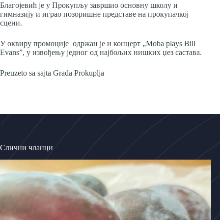
Благојевић је у Прокупљу завршио основну школу и
гимназију и играо позоришне представе на прокупачкој
сцени.
У оквиру промоције одржан је и концерт „Moba plays Bill
Evans”, у извођењу једног од најбољих нишких џез састава.
Preuzeto sa sajta Grada Prokuplja
Слични чланци