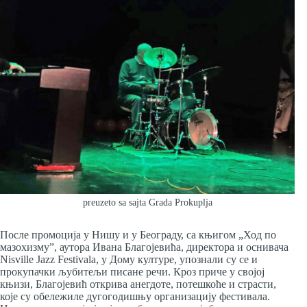
preuzeto sa sajta Grada Prokuplja
После промоција у Нишу и у Београду, са књигом „Ход по
мазохизму”, аутора Ивана Благојевића, директора и оснивача
Nisville Jazz Festivala, у Дому културе, упознали су се и
прокупачки љубитељи писане речи. Кроз приче у својој
књизи, Благојевић открива анегдоте, потешкоће и страсти,
које су обележиле дугогодишњу организацију фестивала.