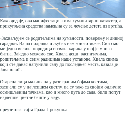
Како додаје, ова манифестација има хуманитарни катактер, а
прикупљена средства намењна су за лечење детета из вртића.
-Захваљујем се родитељима на хуманости, поверењу и дивној
сарадњи. Ваша подршка и љубав нам много значе. Сви смо
ми једна велика породица и свака карика у њој је много
битна. Заједно можемо све. Хвала деци, васпитачима,
родитељима и свим радицима наше установе. Хвала свима
који сте данас напунили салу до последњег места, казала је
Јовановић.
Озарена лица малишана у разиграним бојама костима,
засијали су у најлепшем светлу, па су тако са својим одлично
осмишљеним тачкама, као и много пута до сада, били попут
најлепше цветне баште у мају.
преузето са сајта Града Прокупља