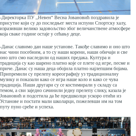
-Директорка ПУ ,,Невен“ Весна Јовановић поздравила је
присутне који су до последњег места испуни Спортску халу,
изразивши велико задовољство због величанствене атмосфере
која сваке године остаје у сећању деце.
-Данас славимо дан наше установе. Такође славимо и оно што
нас чини посебним, а то су наши корени, наши обичаји и све
оно што смо наследили од наших предака. Култура и
традиција су као шарено платно које се плете од игре, песме и
приче. Данас су наша деца обојила платно најлепшим бојама.
Припремили су прелепу кореографију уз традиционалну
музику и показали како се игра наше коло и како се чува
традиција. Наши другари су се костимирали у складу са
темом, а сви заједно сачинили једну прелепу слику, казала је
Јовановић и подсетила да ће предшколци ускоро отићи из
Установе и постати мали школарци, пожелевши им на том
путу пуно среће и успеха.