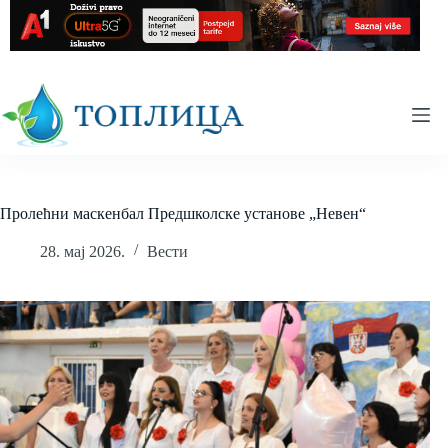
Skip
to
content
Пролећни маскенбал Предшколске установе „Невен“
28. мај 2026.
Вести