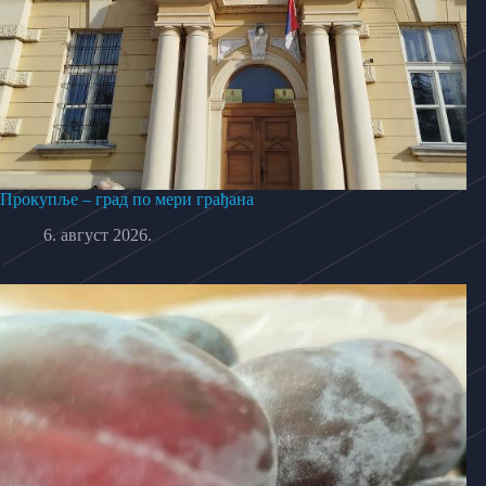
Прокупље – град по мери грађана
6. август 2026.