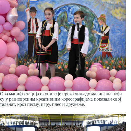
Ова манифестација окупила је преко хиљаду малишана, који
су у разноврсним креативним кореографијама показали свој
таленат, кроз песму, игру, плес и дружење.