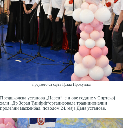
преузето са сајта Града Прокупља
Предшколска установа „Невен“ је и ове године у Спртској
хали „Др Зоран Ђинђић“организовала традиционални
пролећни маскенбал, поводом 24. маја Дана установе.