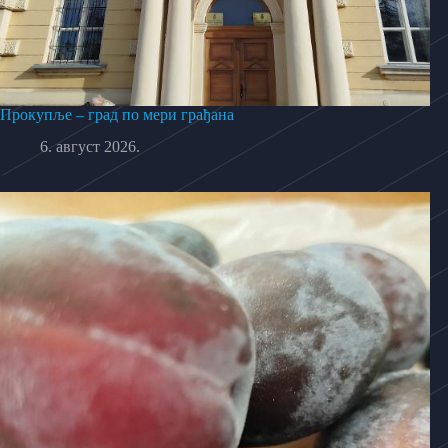
Прокупље – град по мери грађана
6. август 2026.