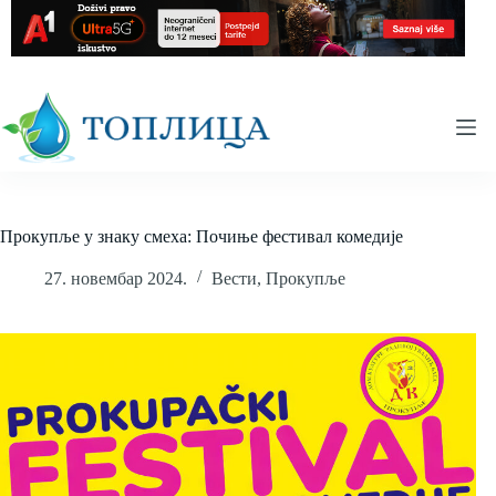
Skip
to
content
Прокупље у знаку смеха: Почиње фестивал комедије
27. новембар 2024.
Вести
,
Прокупље