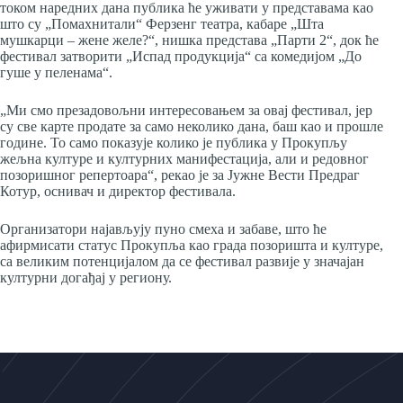
током наредних дана публика ће уживати у представама као
што су „Помахнитали“ Ферзенг театра, кабаре „Шта
мушкарци – жене желе?“, нишка представа „Парти 2“, док ће
фестивал затворити „Испад продукција“ са комедијом „До
гуше у пеленама“.
„Ми смо презадовољни интересовањем за овај фестивал, јер
су све карте продате за само неколико дана, баш као и прошле
године. То само показује колико је публика у Прокупљу
жељна културе и културних манифестација, али и редовног
позоришног репертоара“, рекао је за Јужне Вести Предраг
Котур, оснивач и директор фестивала.
Организатори најављују пуно смеха и забаве, што ће
афирмисати статус Прокупља као града позоришта и културе,
са великим потенцијалом да се фестивал развије у значајан
културни догађај у региону.