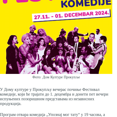
Фото: Дом Културе Прокупље
У Дому културе у Прокупљу вечерас почиње Фестивал
комедије, који ће трајати до 1. децембра и донети пет вечери
испуњених позоришним представама из независних
продукција.
Програм отвара комедија „Упознај мог тату“ у 19 часова, а