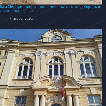
База Мердаре – модернизован комплекс за смештај, боравак и
ангажовање војника
7. август 2026.