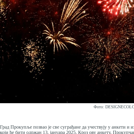
Фото: DESIGNECOLOG
Град Прокупље позвао је све суграђане да учествују у анкети и 
који ће бити одржан 13. јануара 2025. Кроз ову анкету, Прокупча