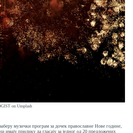
IST on Unsplash
изаберу музички програм за дочек православне Нове године,
ни имају прилику да гласају за једног од 20 предложених