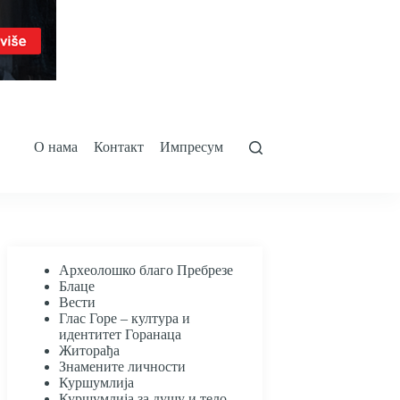
О нама
Контакт
Импресум
Археолошко благо Пребрезе
Блаце
Вести
Глас Горе – култура и
идентитет Горанаца
Житорађа
Знамените личности
Куршумлија
Куршумлија за душу и тело