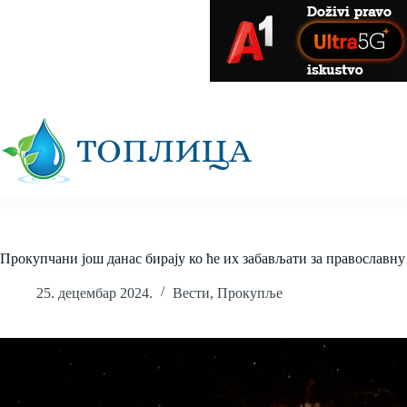
Skip
to
content
Прокупчани још данас бирају ко ће их забављати за православн
25. децембар 2024.
Вести
,
Прокупље