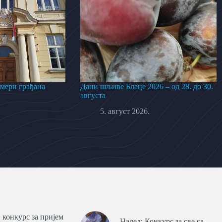
 мери грађана
Дани шљиве Блаце 2026 – од 28. до 30.
августа
5. август 2026.
 конкурс за пријем
Налед: Конкурс за све са