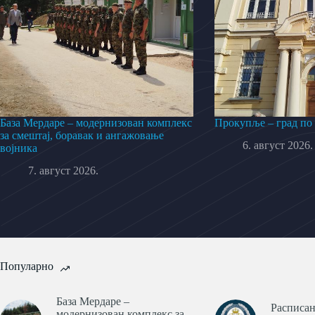
База Мердаре – модернизован комплекс
Прокупље – град по
за смештај, боравак и ангажовање
6. август 2026.
војника
7. август 2026.
Популарно
База Мердаре –
Расписан
модернизован комплекс за