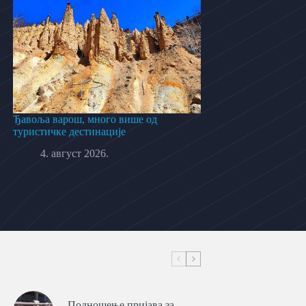
Ђавоља варош, много више од
туристичке дестинације
4. август 2026.
Подношење пријава за