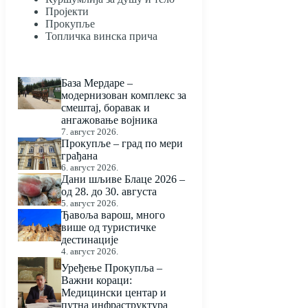
Пројекти
Прокупље
Топличка винска прича
База Мердаре –
модернизован комплекс за
смештај, боравак и
ангажовање војника
7. август 2026.
Прокупље – град по мери
грађана
6. август 2026.
Дани шљиве Блаце 2026 –
од 28. до 30. августа
5. август 2026.
Ђавоља варош, много
више од туристичке
дестинације
4. август 2026.
Уређење Прокупља –
Важни кораци:
Медицински центар и
путна инфраструктура