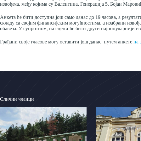
извођача, међу којима су Валентина, Генерација 5, Бојан Маров
Анкета ће бити доступна још само данас до 19 часова, а резултати
складу са својим финансијским могућностима, а изабрани извођа
обавеза. У супротном, на сцени ће бити други најпопуларнији из
Грађани своје гласове могу оставити још данас, путем анкете
на 
Слични чланци