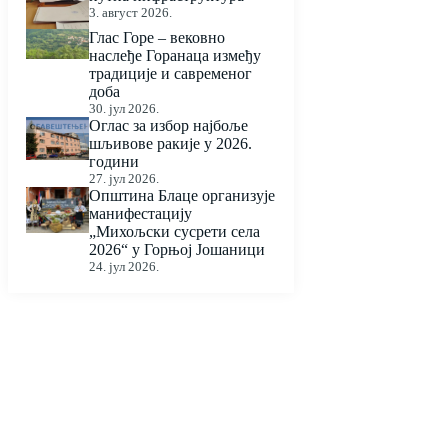
3. август 2026.
Глас Горе – вековно
наслеђе Горанаца између
традиције и савременог
доба
30. јул 2026.
Оглас за избор најбоље
шљивове ракије у 2026.
години
27. јул 2026.
Општина Блаце организује
манифестацију
„Михољски сусрети села
2026“ у Горњој Јошаници
24. јул 2026.