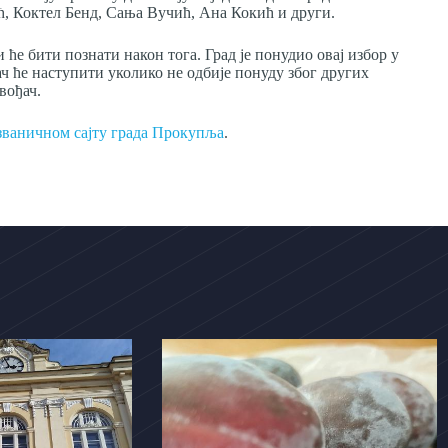
ић, Коктел Бенд, Сања Вучић, Ана Кокић и други.
 ће бити познати након тога. Град је понудио овај избор у
ч ће наступити уколико не одбије понуду због других
вођач.
званичном сајту града Прокупља
.