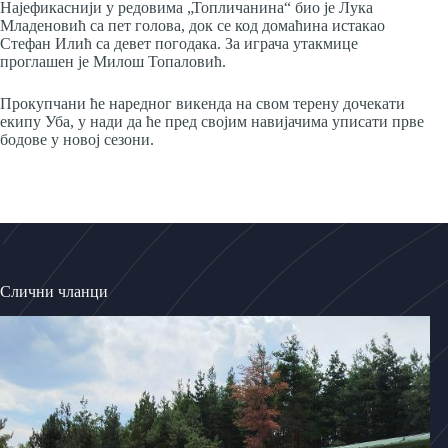
Најефикаснији у редовима „Топличанина“ био је Лука
Младеновић са пет голова, док се код домаћина истакао
Стефан Илић са девет погодака. За играча утакмице
проглашен је Милош Топаловић.
Прокупчани ће наредног викенда на свом терену дочекати
екипу Уба, у нади да ће пред својим навијачима уписати прве
бодове у новој сезони.
Слични чланци