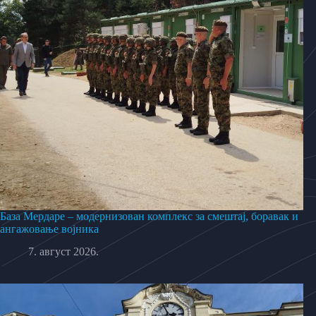
База Мердаре – модернизован комплекс за смештај, боравак и
ангажовање војника
7. август 2026.