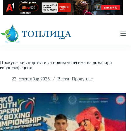
Skip
to
content
Прокупачки спортисти са новим успесима на домаћој и
европској сцени
22. септембар 2025.
Вести
,
Прокупље