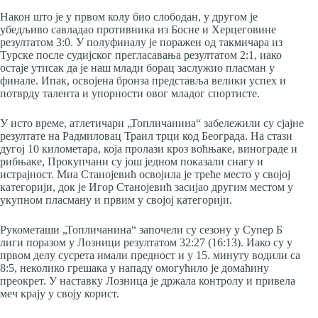
Након што је у првом колу био слободан, у другом је
убедљиво савладао противника из Босне и Херцеговине
резултатом 3:0. У полуфиналу је поражен од такмичара из
Турске после судијског прегласавања резултатом 2:1, иако
остаје утисак да је наш млади борац заслужио пласман у
финале. Ипак, освојена бронза представља велики успех и
потврду талента и упорности овог младог спортисте.
У исто време, атлетичари „Топличанина“ забележили су сјајне
резултате на Радмиловац Траил трци код Београда. На стази
дугој 10 километара, која пролази кроз воћњаке, винограде и
рибњаке, Прокупчани су још једном показали снагу и
истрајност. Миа Станојевић освојила је треће место у својој
категорији, док је Игор Станојевић засијао другим местом у
укупном пласману и првим у својој категорији.
Рукометаши „Топличанина“ започели су сезону у Супер Б
лиги поразом у Лозници резултатом 32:27 (16:13). Иако су у
првом делу сусрета имали предност и у 15. минуту водили са
8:5, неколико грешака у нападу омогућило је домаћину
преокрет. У наставку Лозница је држала контролу и привела
меч крају у своју корист.