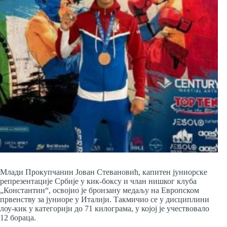
Млади Прокупчанин Јован Стевановић, капитен јуниорске
репрезентације Србије у кик-боксу и члан нишког клуба
„Константин“, освојио је бронзану медаљу на Европском
првенству за јуниоре у Италији. Такмичио се у дисциплини
лоу-кик у категорији до 71 килограма, у којој је учествовало
12 бораца.