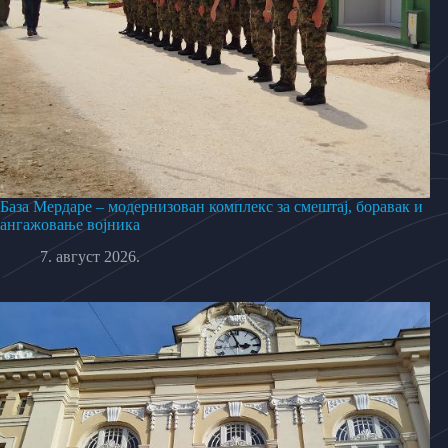
База Мердаре – модернизован комплекс за смештај, боравак и
ангажовање војника
7. август 2026.