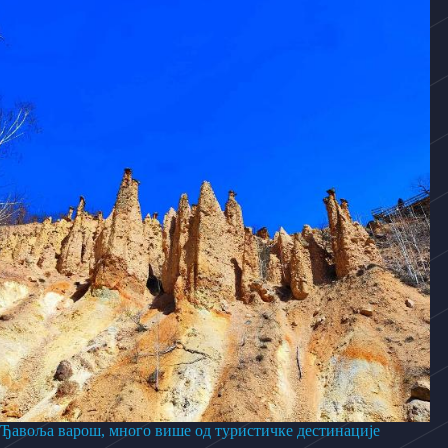
Ђавоља варош, много више од туристичке дестинације