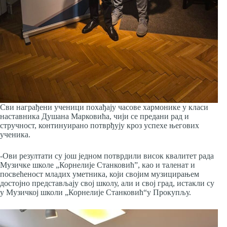
Сви награђени ученици похађају часове хармонике у класи
наставника Душана Марковића, чији се предани рад и
стручност, континуирано потврђују кроз успехе његових
ученика.
-Ови резултати су још једном потврдили висок квалитет рада
Музичке школе „Корнелије Станковић”, као и таленат и
посвећеност младих уметника, који својим музицирањем
достојно представљају свој школу, али и свој град, истакли су
у Музичкој школи „Корнелије Станковић“у Прокупљу.