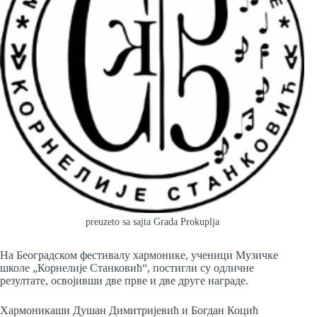
preuzeto sa sajta Grada Prokuplja
На Београдском фестивалу хармонике, ученици Музичке
школе „Корнелије Станковић“, постигли су одличне
резултате, освојивши две прве и две друге награде.
Хармоникаши Душан Димитријевић и Богдан Коцић