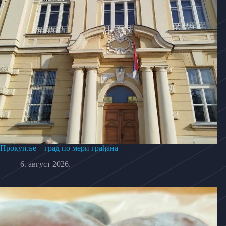
Прокупље – град по мери грађана
6. август 2026.