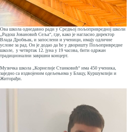
Ова школа однедавно ради у Средњој пољопривредној школи
„Радош Јовановић Сеља“, где, како је нагласио директор
Влада Дробњак, и запослени и ученици, имају одличне
услове за рад. Он је додао да ће у дворишту Пољопривредне
школе, у четвртак 12. јуна у 19 часова, бити одржан
традиционални завршни концерт.
Музичка школа „Корнелије Станковић“ има 450 ученика,
заједно са издвојеним одељењима у Блацу, Куршумлији и
Житорађи.