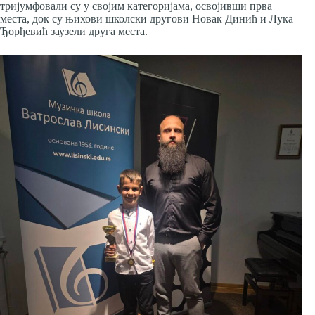
тријумфовали су у својим категоријама, освојивши прва
места, док су њихови школски другови Новак Динић и Лука
Ђорђевић заузели друга места.