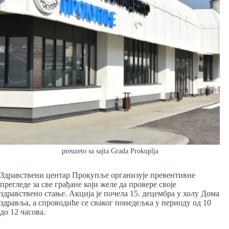
preuzeto sa sajta Grada Prokuplja
Здравствени центар Прокупље организује превентивне
прегледе за све грађане који желе да провере своје
здравствено стање. Акција је почела 15. децембра у холу Дома
здравља, а спроводиће се сваког понедељка у периоду од 10
до 12 часова.