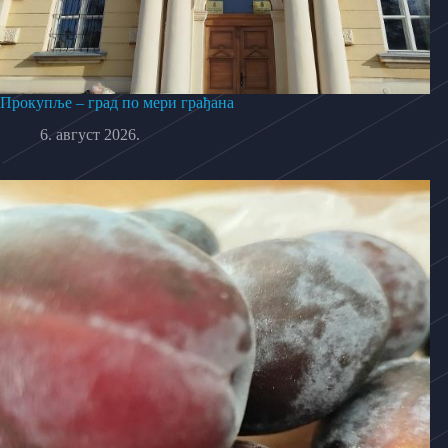
Прокупље – град по мери грађана
6. август 2026.