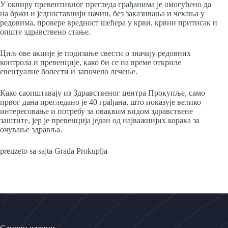
У оквиру превентивног прегледа грађанима је омогућено да
на бржи и једноставнији начин, без заказивања и чекања у
редовима, провере вредност шећера у крви, крвни притисак и
опште здравствено стање.
Циљ ове акције је подизање свести о значају редовних
контрола и превенције, како би се на време откриле
евентуалне болести и започело лечење.
Како саопштавају из Здравственог центра Прокупље, само
првог дана прегледано је 40 грађана, што показује велико
интересовање и потребу за оваквим видом здравствене
заштите, јер је превенција један од најважнијих корака за
очување здравља.
preuzeto sa sajta Grada Prokuplja