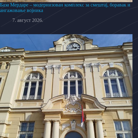
База Мердаре – модернизован комплекс за смештај, боравак и
ангажовање војника
7. август 2026.