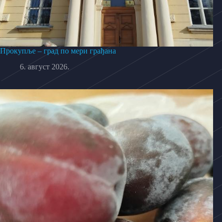
Прокупље – град по мери грађана
6. август 2026.