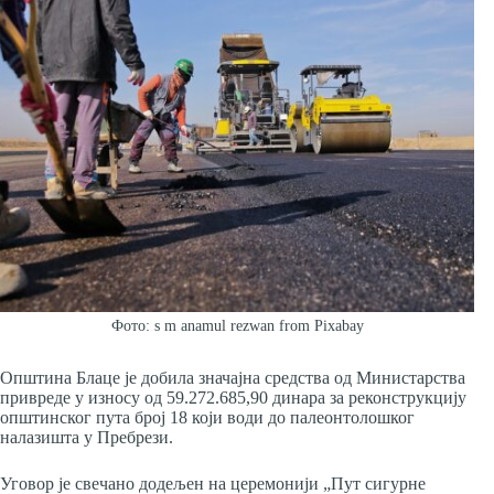
Фото: s m anamul rezwan from Pixabay
Општина Блаце је добила значајна средства од Министарства
привреде у износу од 59.272.685,90 динара за реконструкцију
општинског пута број 18 који води до палеонтолошког
налазишта у Пребрези.
Уговор је свечано додељен на церемонији „Пут сигурне