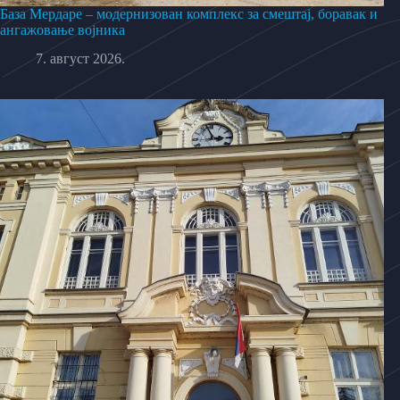
База Мердаре – модернизован комплекс за смештај, боравак и
ангажовање војника
7. август 2026.