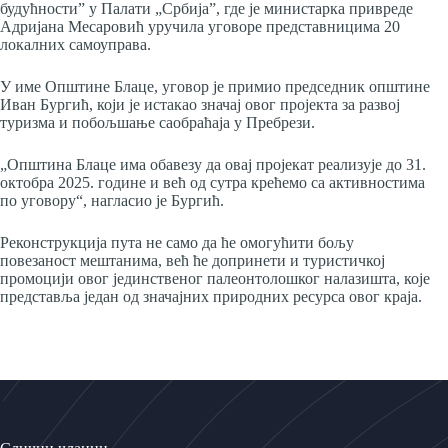
будућности” у Палати „Србија”, где је министарка привреде
Адријана Месаровић уручила уговоре представницима 20
локалних самоуправа.
У име Општине Блаце, уговор је примио председник општине
Иван Бургић, који је истакао значај овог пројекта за развој
туризма и побољшање саобраћаја у Пребрези.
„Општина Блаце има обавезу да овај пројекат реализује до 31.
октобра 2025. године и већ од сутра крећемо са активностима
по уговору“, нагласио је Бургић.
Реконструкција пута не само да ће омогућити бољу
повезаност мештанима, већ ће допринети и туристичкој
промоцији овог јединственог палеонтолошког налазишта, које
представља један од значајних природних ресурса овог краја.