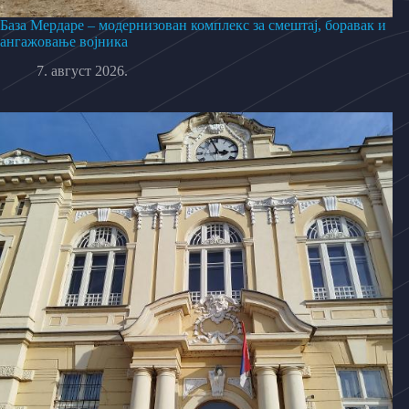
База Мердаре – модернизован комплекс за смештај, боравак и
ангажовање војника
7. август 2026.