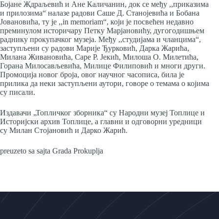
Бојане Ждраљевић и Ане Каличанин, док се међу ,,приказима
и прилозима“ налазе радови Саше Д. Станојевића и Бобана
Јовановића, ту је ,,in memoriam“, који је посвећен недавно
преминулом историчару Петку Марјановићу, дугогодишњем
раднику прокупачког музеја. Mеђу ,,студијама и чланцима“,
заступљени су радови Марије Ђурковић, Дарка Жарића,
Милана Живановића, Саре Р. Јекић, Милоша О. Милетића,
Горана Милосављевића, Милице Филиповић и многи други.
Промоција новог броја, овог научног часописа, била је
прилика да неки заступљени аутори, говоре о темама о којима
су писали.
Издавачи „Топличког зборника“ су Народни музеј Топлице и
Историјски архив Топлице, а главни и одговорни уредници
су Милан Стојановић и Дарко Жарић.
preuzeto sa sajta Grada Prokuplja